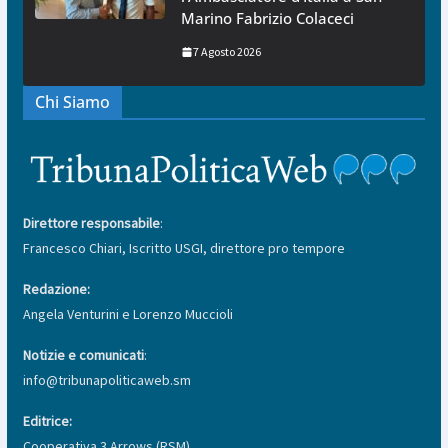
Marino Fabrizio Colaceci
7 Agosto 2026
Chi Siamo
Direttore responsabile
:
Francesco Chiari, Iscritto USGI, direttore pro tempore
Redazione:
Angela Venturini e Lorenzo Muccioli
Notizie e comunicati
:
info@tribunapoliticaweb.sm
Editrice:
Cooperativa 3 Arrows (RSM)