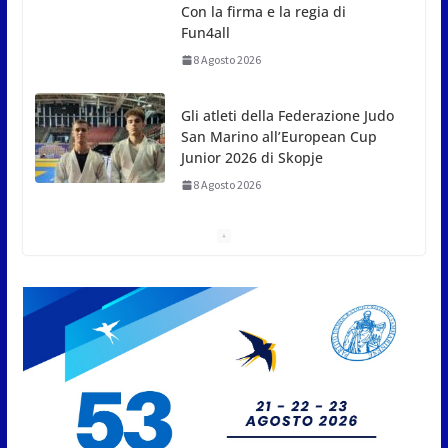
8 Agosto 2026
L’arte perde uno dei suoi
maestri: si è spento a 91 anni il
grande scultore Marcello
Sgattoni
8 Agosto 2026
A Oltremare 2.0 a Riccione in
migliaia per incontrare i
DinsiemE
8 Agosto 2026
San Marino Academy.
Femminile: quattro Primavera
aggregate alla Prima Squadra
8 Agosto 2026