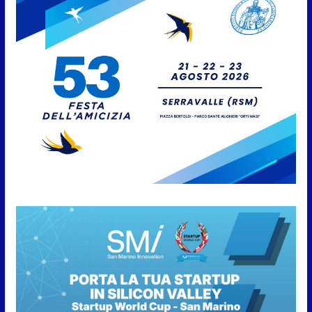
Protezione Civile San Marino.
Incendi boschivi: attivazione
della fase preliminare di
preallarme, dal 3 al 9 agosto
6 Agosto 2026
“San Marino Antiqua –
Leggende e storie del Titano”:
l’inequivocabile successo di
pubblico e di partecipazione
6 Agosto 2026