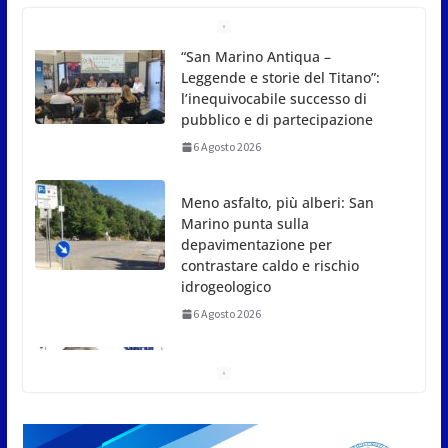
Meno asfalto, più alberi: San
Marino punta sulla
depavimentazione per
contrastare caldo e rischio
idrogeologico
6 Agosto 2026
San Marino. USL: l’inferno di
Marcinelle diventi monito e
memoria collettiva
6 Agosto 2026
San Marino. Sindacati: PdL famiglia, alla prima
sessione consiliare utile deve essere approvato
6 Agosto 2026