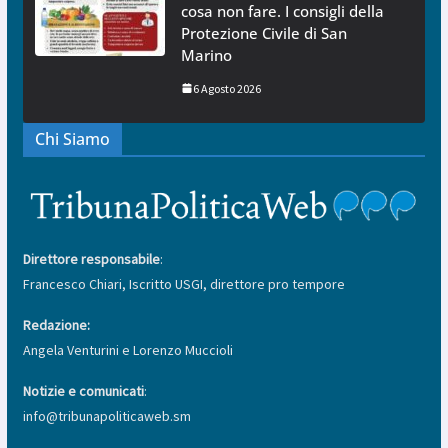
cosa non fare. I consigli della
Protezione Civile di San
Marino
6 Agosto 2026
Chi Siamo
Direttore responsabile
:
Francesco Chiari, Iscritto USGI, direttore pro tempore
Redazione:
Angela Venturini e Lorenzo Muccioli
Notizie e comunicati
:
info@tribunapoliticaweb.sm