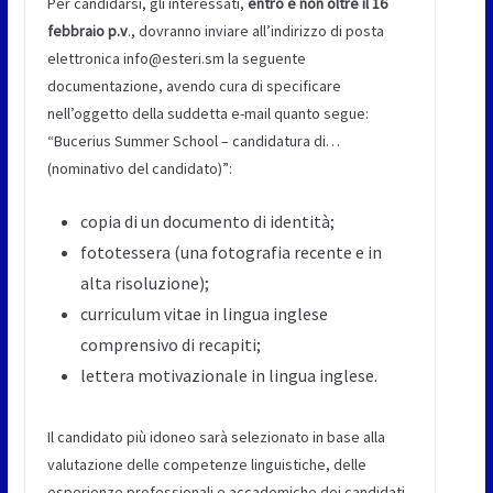
Per candidarsi, gli interessati,
entro e non oltre il 16
febbraio p.v
., dovranno inviare all’indirizzo di posta
elettronica info@esteri.sm la seguente
documentazione, avendo cura di specificare
nell’oggetto della suddetta e-mail quanto segue:
“Bucerius Summer School – candidatura di…
(nominativo del candidato)”:
copia di un documento di identità;
fototessera (una fotografia recente e in
alta risoluzione);
curriculum vitae in lingua inglese
comprensivo di recapiti;
lettera motivazionale in lingua inglese.
Il candidato più idoneo sarà selezionato in base alla
valutazione delle competenze linguistiche, delle
esperienze professionali e accademiche dei candidati.