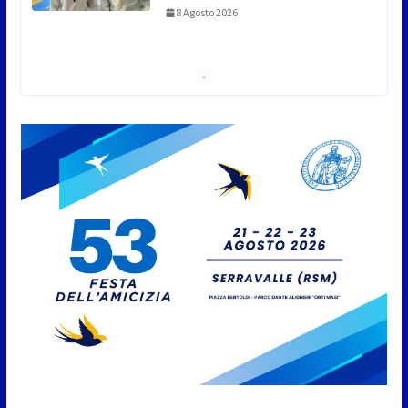
A Oltremare 2.0 a Riccione in migliaia per
incontrare i DinsiemE
8 Agosto 2026
San Marino Academy.
Femminile: quattro Primavera
aggregate alla Prima Squadra
8 Agosto 2026
San Marino. “Cena Tramonto &
Live” una serata di
divertimento, arte, buona
cucina e solidarietà, a Faetano.
Con la firma e la regia di
Fun4all
8 Agosto 2026