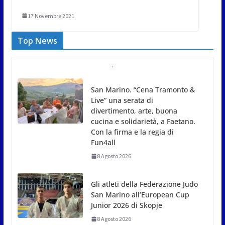
17 Novembre 2021
Top News
Gli atleti della Federazione Judo
San Marino all’European Cup
Junior 2026 di Skopje
8 Agosto 2026
L’arte perde uno dei suoi maestri: si è spento a 91
anni il grande scultore Marcello Sgattoni
8 Agosto 2026
A Oltremare 2.0 a Riccione in migliaia per
incontrare i DinsiemE