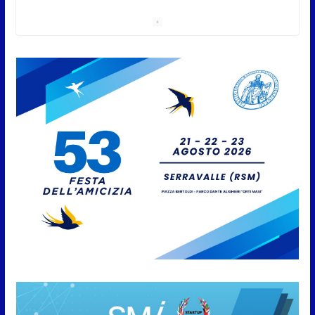
8 Agosto 2026
San Marino Academy.
Femminile: quattro Primavera
aggregate alla Prima Squadra
8 Agosto 2026
San Marino. “Cena Tramonto &
Live” una serata di
divertimento, arte, buona
cucina e solidarietà, a Faetano.
Con la firma e la regia di
Fun4all
8 Agosto 2026