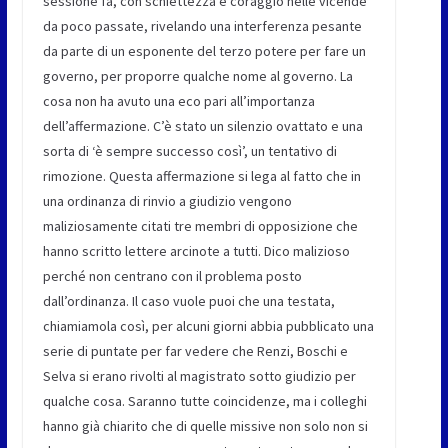
sessione fa, con schiettezza e coraggio nelle vicende
da poco passate, rivelando una interferenza pesante
da parte di un esponente del terzo potere per fare un
governo, per proporre qualche nome al governo. La
cosa non ha avuto una eco pari all’importanza
dell’affermazione. C’è stato un silenzio ovattato e una
sorta di ‘è sempre successo così’, un tentativo di
rimozione. Questa affermazione si lega al fatto che in
una ordinanza di rinvio a giudizio vengono
maliziosamente citati tre membri di opposizione che
hanno scritto lettere arcinote a tutti. Dico malizioso
perché non centrano con il problema posto
dall’ordinanza. Il caso vuole puoi che una testata,
chiamiamola così, per alcuni giorni abbia pubblicato una
serie di puntate per far vedere che Renzi, Boschi e
Selva si erano rivolti al magistrato sotto giudizio per
qualche cosa. Saranno tutte coincidenze, ma i colleghi
hanno già chiarito che di quelle missive non solo non si