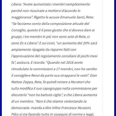
Libera: “Avete aumentato i membri semplicemente
perché non riuscivate a mettervi d’accordo in
maggioranza”. Rigetta le accuse Emanuele Santi, Rete:
“Se facciamo conto della composizione attuale del
Consiglio, questo è il peso giusto che si doveva dare ai
gruppi, i tre membri in più non sono solo di Rete, ci
sono Dc e Libera”. E sui costi, “un aumento del 20% sarà
ampiamente ripagato da risparmi fatti con
l’approvazione del regolamento consiliare di pochi mesi
fa”, assicura. E ricorda: “Quando nel 2018 avete
rimodulato le commissioni a 17 membri, non ho sentito
il consigliere Renzi da parte sua strapparsi le vesti”. Gian
Matteo Zeppa, Rete, fa quindi notare a Muratori che
sulla modifica il suo capogruppo nella commissione per
discuterla “non ha battuto ciglio”, e che Libera aumenta
di un membro. “Non è che stiamo violentando la
democrazia- manda a dire infine Francesco Mussoni,
Pdcs-si sta facendo tutto in ossequio di norme e leggi,