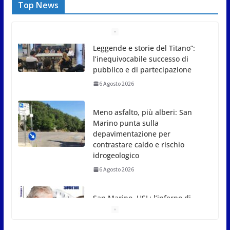
Top News
Meno asfalto, più alberi: San
Marino punta sulla
depavimentazione per
contrastare caldo e rischio
idrogeologico
6 Agosto 2026
San Marino. USL: l’inferno di
Marcinelle diventi monito e
memoria collettiva
6 Agosto 2026
San Marino. Sindacati: PdL
famiglia, alla prima sessione
consiliare utile deve essere