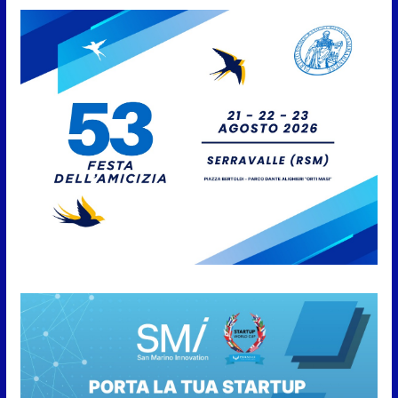
approvato
6 Agosto 2026
Protezione Civile San Marino.
Incendi boschivi: attivazione
della fase preliminare di
preallarme, dal 3 al 9 agosto
6 Agosto 2026
“San Marino Antiqua –
Leggende e storie del Titano”:
l’inequivocabile successo di
pubblico e di partecipazione
6 Agosto 2026