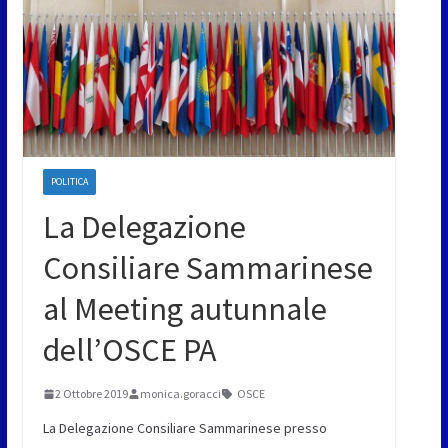
POLITICA
La Delegazione
Consiliare Sammarinese
al Meeting autunnale
dell’OSCE PA
2 Ottobre 2019
monica.goracci
OSCE
La Delegazione Consiliare Sammarinese presso