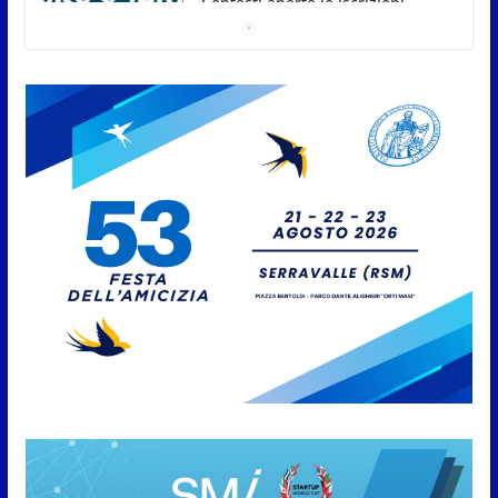
titolo sammarinese, Armando
Rodà si aggiudicail Gran Prix
5 Agosto 2026
Pesca sportiva, tre prove di
campionato tra acque dolci e di
mare
5 Agosto 2026
San Marino. Il 6 agosto è ancora
Giovedì in Centro. Il Centro
storico torna protagonista di
sera tra shopping, cultura e
animazione
5 Agosto 2026