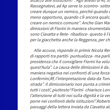
attacco alle istituzioni?”. Agli alleati di Rf
Rassegnatevi, ad Ap serve lo scontro- sotto
creare dunque un nemico, perché quando un
meno opportuno, quando c’è ancora qualche
creare un nemico comune”. Anche
Gian Ma
dimissioni di Fiorini in maniera strumentale.
sono Ciavatta e Rete- ribadisce- questo è l
per la giacchetta anche la Reggenza, per chi
Alle accuse, risponde in primis
Nicola Re
di rapporti tra partiti- puntualizza- ma par
presidenza che il consigliere Fiorini ha v
quest’Aula”. La causa delle dimissioni è da 
maniera negativa nei confronti di una forza p
Lonfernini,
Rf, l’interpretazione data da Ton
strada”. Il dimissionario non punta a crimina
tutti i costi’, piuttosto“Fiorini- chiarisce L
l’attenzione di tutti noi sulla dignità e l
porre nei confronti delle istituzioni”.
Roberto
passaggi della lettera inviata da Ciavatta al