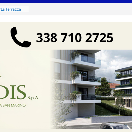
La Terrazza
inistro del
hi, l’Orchestra
ti altri
efinite le
s Alessandro
atore d’Italia
aceci
azione per il
ficato di
o”
ela da Bach ai
agosto e
 presso gli
 Città