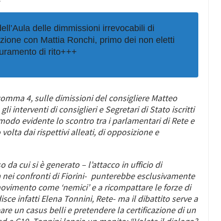
ell’Aula delle dimmissioni irrevocabili di
tuzione con
Mattia Ronchi,
primo dei non eletti
giuramento di rito+++
l comma 4, sulle dimissioni del consigliere
Matteo
i interventi di consiglieri e Segretari di Stato iscritti
modo evidente lo scontro tra i parlamentari di Rete e
volta dai rispettivi alleati, di opposizione e
aso da cui si è generato – l’attacco in ufficio di
a nei confronti di Fiorini- punterebbe esclusivamente
 movimento come ‘nemici’ e a ricompattare le forze di
isce infatti
Elena Tonnini,
Rete- ma il dibattito serve a
are un casus belli e pretendere la certificazione di un