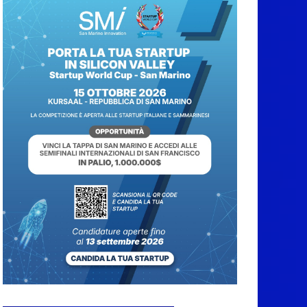
Mazzi, Iva Zanicchi,
l’Orchestra Fondazione
Pavarotti e tanti altri
7 Agosto 2026
San Marino Junior
Open, definite le
semifinale dei
singolari
7 Agosto 2026