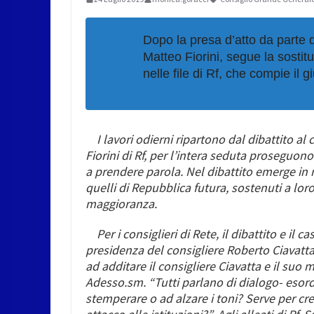
Dopo la presa d’atto da parte d
Matteo Fiorini, segue la sosti
nelle file di Rf, che compie il 
I lavori odierni ripartono dal dibattito a
Fiorini
di Rf, per l’intera seduta proseguono gl
a prendere parola. Nel dibattito emerge in 
quelli di Repubblica futura, sostenuti a loro 
maggioranza.
Per i consiglieri di Rete, il dibattito e il c
presidenza del consigliere Roberto Ciavatt
ad additare il consigliere Ciavatta e il suo
Adesso.sm. “Tutti parlano di dialogo- esord
stemperare o ad alzare i toni? Serve per cre