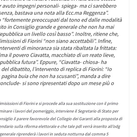
 avuto impegni personali- spiega- ma ci sarebbero
ssenza, bastava una nota alla Ecc.ma Reggenza”.
ano “fortemente preoccupati dal tono ed dalle modalità
attito in Consiglio grande e generale che non ha mai
pubblica un livello così basso”. Inoltre, ritiene che,
missioni di Fiorini “non siano accettabili”. Infine,
terventi di minoranza sia stata ribaltata la frittata:
tima il povero Ciavatta, macchiato di un reato lieve,
Repubblica futura”. Eppure, “Ciavatta- chiosa- ha
el dibattito, l’intervento di replica di
Fiorini
: “Io
 pagina buia che non ha scusanti”, manda a dire
no-conclude- si sono ripresentati dopo un mese più o
misissioni di Fiorini e si procede alla sua sostituzione con il primo
rminare i lavori del pomeriggio, interviene il Segretario di Stato per
nsiglio il parere favorevole del Collegio dei Garanti alla proposta di
endario sulla riforma elettorale e che tale pdl verrà inserito all’odg
e generale riprenderà i lavori in seduta notturna dal comma 5