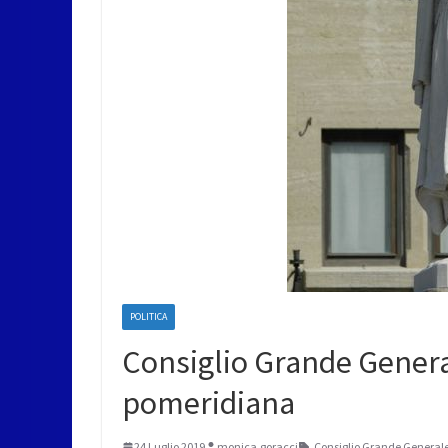
POLITICA
Consiglio Grande General
pomeridiana
24 Luglio 2019
monica.goracci
Consiglio Grande General