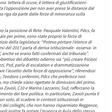
a lettera di scuse, è lettera di giustificazioni-
ta l’opposizione per non aver preso le distanze dal
na riga da parte dalle forze di minoranza sulla
no la posizione di Rete.
Pasquale Valentini,
Pdcs, fa
ale per prime, sono state proprio le forze di
izio della legislatura: “Potevo portare l’elenco di
si del 2017 parla di deriva istituzionale- osserva- in
, anche se erano fatti confermati dal tribunale”.
biettivo del dibatitto odierno sia “più creare frizioni
zzi
, Psd, parla di escalation e drammatizzazione
e l’assetto delle forze di opposizione”, riferendosi
o,
Teodoro Lonfernini,
Pdcs che preferisce non
ta, ma chiede siano rigettate le dimissioni del primo.
 Zavoli,
C10 e
Marina Lazzarini
, Ssd, rafforzano la
ento del fare politica. In particolare, Zavoli punta il
n solo, di scadere in contesti istituzionali in
nti dei colleghi, che non hanno risparmiato Reggenze,
voli inoltre fa notare l’assenza in Aula dello stesso