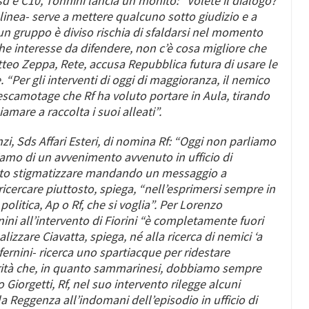
, Ssd e C10, Tonnini lancia un monito: “Volete il dialogo?
linea- serve a mettere qualcuno sotto giudizio e a
 gruppo è diviso rischia di sfaldarsi nel momento
 interesse da difendere, non c’è cosa migliore che
tteo Zeppa,
Rete, accusa Repubblica futura di usare le
 “Per gli interventi di oggi di maggioranza, il nemico
’escamotage che Rf ha voluto portare in Aula, tirando
amare a raccolta i suoi alleati”.
nzi
, Sds Affari Esteri, di nomina Rf: “Oggi n
on parliamo
liamo di un avvenimento avvenuto in ufficio di
oluto stigmatizzare mandando un messaggio a
ricercare piuttosto, spiega, “nell’esprimersi sempre in
olitica, Ap o Rf, che si voglia”. Per
Lorenzo
nini all’intervento di Fiorini “è completamente fuori
lizzare Ciavatta, spiega, né alla ricerca di nemici ‘a
onfernini- ricerca uno spartiacque per ridestare
a verità che, in quanto sammarinesi, dobbiamo sempre
 Giorgetti
, Rf, nel suo intervento rilegge alcuni
la Reggenza all’indomani dell’episodio in ufficio di