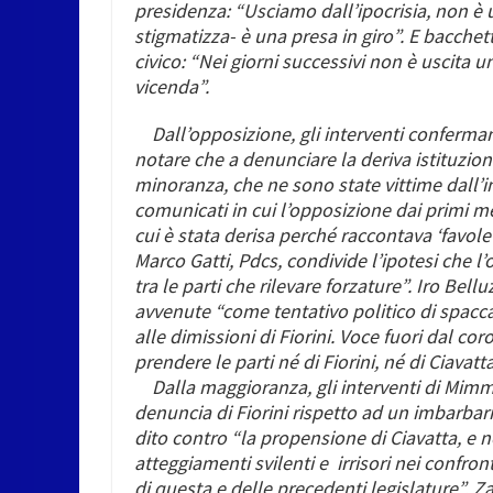
presidenza: “Usciamo dall’ipocrisia, non è un
stigmatizza- è una presa in giro”. E bacchet
civico: “Nei giorni successivi non è uscita u
vicenda”.
Dall’opposiz
i
one, gli interventi conferma
notare che a denunciare la deriva istituzion
minoranza, che ne sono state vittime dall’in
comunicati in cui l’opposizione dai primi me
cui è stata derisa perché raccontava ‘favole’
Marco Gatti,
Pdcs, condivide l’ipotesi che l’o
tra le parti che rilevare forzature”.
Iro Bellu
avvenute “come tentativo politico di spaccar
alle dimissioni di Fiorini. Voce fuori dal cor
prendere le parti né di Fiorini, né di Ciavat
Dalla maggioranza, gli interventi di
Mimma
denuncia di Fiorini rispetto ad un imbarbarim
dito contro “la propensione di Ciavatta, e no
atteggiamenti svilenti e irrisori nei confro
di questa e delle precedenti legislature”. Za