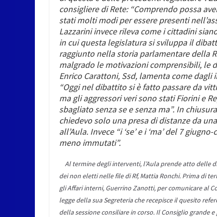
consigliere di Rete: “Comprendo possa aver
stati molti modi per essere presenti nell’a
Lazzarini invece rileva come i cittadini si
in cui questa legislatura si sviluppa il dib
raggiunto nella storia parlamentare della Re
malgrado le motivazioni comprensibili, le di
Enrico Carattoni
, Ssd, lamenta come dagli in
“Oggi nel dibattito si è fatto passare da vit
ma gli aggressori veri sono stati Fiorini e 
sbagliato senza se e senza ma”. In chiusura d
chiedevo solo una presa di distanze da una
all’Aula. Invece “i ‘se’ e i ‘ma’ del 7 giug
meno immutati”.
Al termine degli interventi, l’Aula prende atto delle di
dei non eletti nelle file di Rf,
Mattia Ronchi
. Prima di te
gli Affari interni,
Guerrino Zanotti
, per comunicare al Co
legge della sua Segreteria che recepisce il quesito refer
della sessione consiliare in corso. Il Consiglio grande 