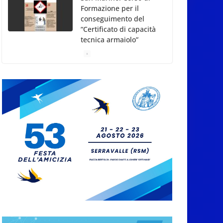
Formazione per il
conseguimento del
“Certificato di capacità
tecnica armaiolo”
7 Agosto 2026
“Concerto a lume di
candela da Bach ai Led
Zeppelin” lunedì 10
agosto e martedì 8
settembre 2026 presso
gli Orti Borghesi, San
Marino Città
7 Agosto 2026
Weekend conclusivo
per”La Terrazza della
Dolce Vita”, con il
Ministro del Turismo