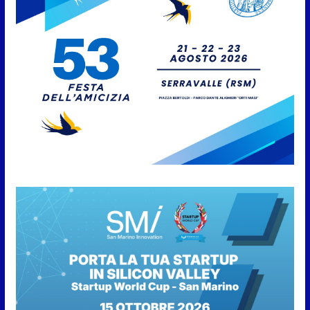
Femminile: quattro Primavera
aggregate alla Prima Squadra
8 Agosto 2026
San Marino. “Cena Tramonto &
Live” una serata di
divertimento, arte, buona
cucina e solidarietà, a Faetano.
Con la firma e la regia di
Fun4all
8 Agosto 2026