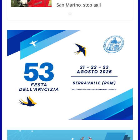
San Marino, stop agli
abbruciamenti di residui
agricoli e vegetali fino al 15
settembre. Previste multe
salate
7 Agosto 2026
Caccuri celebra Roberto Sergio:
cittadinanza onoraria, chiavi
della città e premio alla carriera
7 Agosto 2026
Anche la FSGC nella nuova
partnership tra FIFA+ e DAZN
7 Agosto 2026