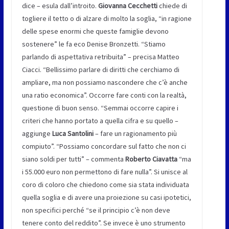
dice – esula dall’introito.
Giovanna Cecchetti
chiede di
togliere il tetto o di alzare di molto la soglia, “in ragione
delle spese enormi che queste famiglie devono
sostenere” le fa eco Denise Bronzetti. “Stiamo
parlando di aspettativa retribuita” – precisa Matteo
Ciacci. “Bellissimo parlare di diritti che cerchiamo di
ampliare, ma non possiamo nascondere che c’è anche
una ratio economica”. Occorre fare conti con la realtà,
questione di buon senso. “Semmai occorre capire i
criteri che hanno portato a quella cifra e su quello –
aggiunge
Luca Santolini
– fare un ragionamento più
compiuto”. “Possiamo concordare sul fatto che non ci
siano soldi per tutti” – commenta
Roberto Ciavatta
“ma
i 55.000 euro non permettono di fare nulla”. Si unisce al
coro di coloro che chiedono come sia stata individuata
quella soglia e di avere una proiezione su casi ipotetici,
non specifici perché “se il principio c’è non deve
tenere conto del reddito”. Se invece è uno strumento