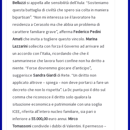
Belluzzi
si appella alle sensibilità dell’Aula: “Sosteniamo
questa battaglia di civiltà che spero sia colta in maniera
bipartisan”. “Non mi interessa se il lavoratore ha
residenza a Cerasolo ma che abbia un problema di
carattere familiare grave”, afferma
Federico Pedini
Amati
che invita a togliere questo vincolo.
Marina
Lazzarini
sollecita con forza il Governo ad arrivare ad
un accordo con l’Italia, ricordando che che il
sammarinese che lavora fuori confine non ha diritto a
niente. “Forse dovremmo giocare d’anticipo”,
suggerisce
Sandra Giardi
di Rete. “Un diritto non
applicato altrove – spiega – non deve portarci a fare un
decreto che non lo rispetta”. La Dc punta poi il dito sul
comma che riconosce il diritto solo qualora la
situazione economica e patrimoniale con una soglia
ICEE, riferita all’intero nucleo familiare, sia pari o
inferiore a
55.000,00
euro annui.
Mirco
Tomassoni
condivide i dubbi di Valentini. Il permesso –