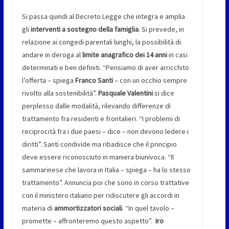
Si passa quindi al Decreto Legge che integra e amplia
gli
interventi a sostegno della famiglia
. Si prevede, in
relazione ai congedi parentali lunghi, la possibilità di
andare in deroga al
limite anagrafico dei 14 anni
in casi
determinati e ben definiti. “Pensiamo di aver arricchito
l’offerta – spiega
Franco Santi
– con un occhio sempre
rivolto alla sostenibilità”.
Pasquale Valentini
si dice
perplesso dalle modalità, rilevando differenze di
trattamento fra residenti e frontalieri. “I problemi di
reciprocità fra i due paesi – dice – non devono ledere i
diritti”. Santi condivide ma ribadisce che il principio
deve essere riconosciuto in maniera biunivoca. “Il
sammarinese che lavora in Italia – spiega – ha lo stesso
trattamento”. Annuncia poi che sono in corso trattative
con il ministero italiano per ridiscutere gli accordi in
materia di
ammortizzatori sociali
. “In quel tavolo –
promette – affronteremo questo aspetto”.
Iro