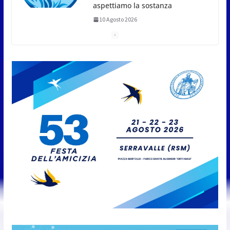
10 Agosto 2026
San Marino. Decoro come bene pubblico. Al via i
controlli per ripristinare immobili degradati. Ci
sono le leggi e ci sono i soldi per gli incentivi ai
privati
10 Agosto 2026
Juvenes Dogana, tre formazioni
allo studio contro il Cervia.
Sessione di allenamento al
Parco dei Pini
10 Agosto 2026
San Marino. Il Comitato Civico
Torraccia: “L’aeroporto che non
c’è (ma il cartello sì)”
10 Agosto 2026