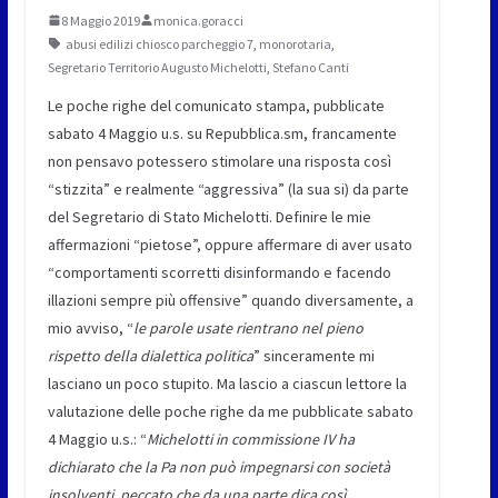
8 Maggio 2019
monica.goracci
abusi edilizi chiosco parcheggio 7
,
monorotaria
,
Segretario Territorio Augusto Michelotti
,
Stefano Canti
Le poche righe del comunicato stampa, pubblicate
sabato 4 Maggio u.s. su Repubblica.sm, francamente
non pensavo potessero stimolare una risposta così
“stizzita” e realmente “aggressiva” (la sua si) da parte
del Segretario di Stato Michelotti. Definire le mie
affermazioni “pietose”, oppure affermare di aver usato
“comportamenti scorretti disinformando e facendo
illazioni sempre più offensive” quando diversamente, a
mio avviso, “
le parole usate rientrano nel pieno
rispetto della dialettica politica
” sinceramente mi
lasciano un poco stupito. Ma lascio a ciascun lettore la
valutazione delle poche righe da me pubblicate sabato
4 Maggio u.s.: “
Michelotti in commissione IV ha
dichiarato che la Pa non può impegnarsi con società
insolventi, peccato che da una parte dica così