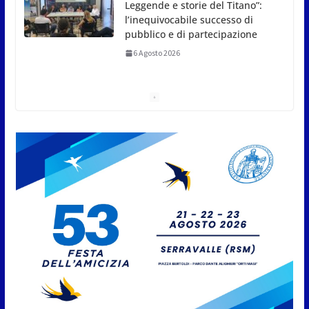
Leggende e storie del Titano”:
l’inequivocabile successo di
pubblico e di partecipazione
6 Agosto 2026
Meno asfalto, più alberi: San
Marino punta sulla
depavimentazione per
contrastare caldo e rischio
idrogeologico
6 Agosto 2026
San Marino. USL: l’inferno di
Marcinelle diventi monito e
memoria collettiva
6 Agosto 2026
San Marino. Sindacati: PdL
famiglia, alla prima sessione