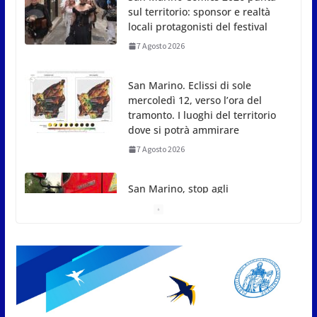
sul territorio: sponsor e realtà
locali protagonisti del festival
7 Agosto 2026
San Marino. Eclissi di sole
mercoledì 12, verso l’ora del
tramonto. I luoghi del territorio
dove si potrà ammirare
7 Agosto 2026
San Marino, stop agli
abbruciamenti di residui
agricoli e vegetali fino al 15
settembre. Previste multe
salate
7 Agosto 2026
Caccuri celebra Roberto Sergio: