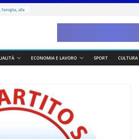
 famiglia, alla
 utile deve
ino. Incendi
a fase
dal 3 al 9
eggende e
UALITÀ
ECONOMIA E LAVORO
SPORT
CULTURA 
uivocabile
 San Marino
zione per
io
 di Marcinelle
collettiva