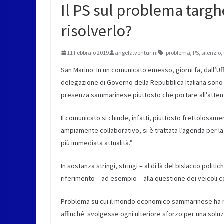
Il PS sul problema targ
risolverlo?
11 Febbraio 2019
angela.venturini
problema
,
PS
,
silenzio
,
San Marino. In un comunicato emesso, giorni fa, dall’U
delegazione di Governo della Repubblica Italiana sono 
presenza sammarinese piuttosto che portare all’attenzi
Il comunicato si chiude, infatti, piuttosto frettolosame
ampiamente collaborativo, si è trattata l’agenda per la
più immediata attualità.”
In sostanza stringi, stringi – al di là del bislacco pol
riferimento – ad esempio – alla questione dei veicoli c
Problema su cui il mondo economico sammarinese ha rivo
affinché svolgesse ogni ulteriore sforzo per una soluz