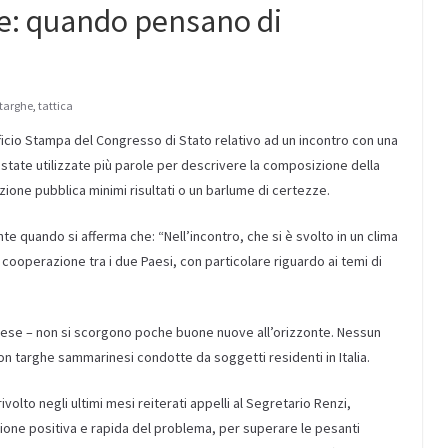
he: quando pensano di
targhe
,
tattica
fficio Stampa del Congresso di Stato relativo ad un incontro con una
state utilizzate più parole per descrivere la composizione della
one pubblica minimi risultati o un barlume di certezze.
nte quando si afferma che: “Nell’incontro, che si è svolto in un clima
 cooperazione tra i due Paesi, con particolare riguardo ai temi di
itichese – non si scorgono poche buone nuove all’orizzonte. Nessun
on targhe sammarinesi condotte da soggetti residenti in Italia.
lto negli ultimi mesi reiterati appelli al Segretario Renzi,
ione positiva e rapida del problema, per superare le pesanti