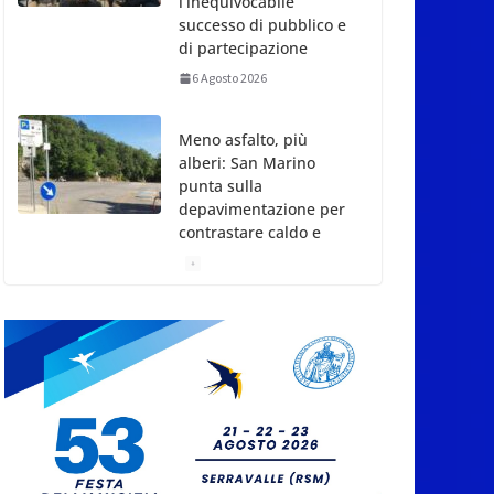
l’inequivocabile
successo di pubblico e
di partecipazione
6 Agosto 2026
Meno asfalto, più
alberi: San Marino
punta sulla
depavimentazione per
contrastare caldo e
rischio idrogeologico
6 Agosto 2026
San Marino. USL:
l’inferno di Marcinelle
diventi monito e
memoria collettiva
6 Agosto 2026