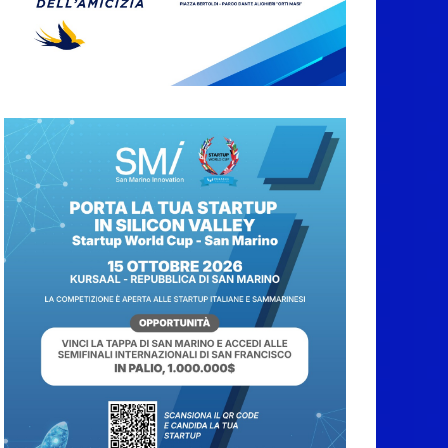
San Marino. Sindacati:
PdL famiglia, alla
prima sessione
consiliare utile deve
essere approvato
6 Agosto 2026
Protezione Civile San
Marino. Incendi
boschivi: attivazione
della fase preliminare
di preallarme, dal 3 al
9 agosto
6 Agosto 2026