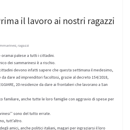
ima il lavoro ai nostri ragazzi
ammarinesi
,
ragazzi
ramai palese a tutti i cittadini.
mico dei sammarinesi è a rischio.
 i cittadini devono infatti sapere che questa settimana il medesimo,
te da dare ad imprenditori facoltosi, grazie al decreto 154/2018,
IARE, 20 residenze da dare ai frontalieri che lavorano a San
o familiare, anche tutte le loro famiglie con aggravio di spese per
inesi’’ sono del tutto errate.
o, tutt’altro.
li amici, anche politici italiani, magari per ingraziarsi il loro