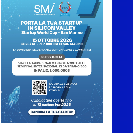
Protezione Civile San
Marino. Incendi
boschivi: attivazione
della fase preliminare
di preallarme, dal 3 al
9 agosto
6 Agosto 2026