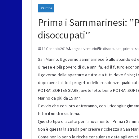
POLITICA
Prima i Sammarinesi: ‘’Pr
disoccupati’’
14 Gennaio 2019
angela.venturini
disoccupati
,
prima i s
San Marino. Il governo sammarinese è allo sbando ed è o
Il Paese è più povero di due anni fa, ed il futuro econo
Il governo delle aperture a tutto e a tutti deve finire;
dopo aver fallito il progetto delle residenze qualifica
POTRA’ SORTEGGIARE, avete letto bene POTRA’ SORTEGG
Marino da più da 15 anni.
È ovvio che con loro entreranno, con il ricongiungiment
tutto il nostro sistema.
Questo tipo di scelte per il movimento ‘’Prima i Sammar
Non è questa la strada per creare ricchezza a San Marin
Come non lo sono le ricche consulenze date agli amici deg