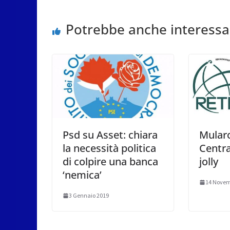
Potrebbe anche interessa
Psd su Asset: chiara
Mularo
la necessità politica
Centra
di colpire una banca
jolly
‘nemica’
14 Novem
3 Gennaio 2019