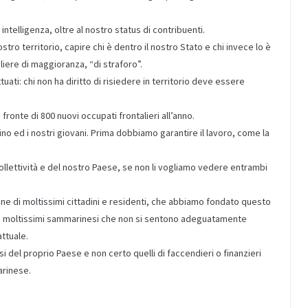
intelligenza, oltre al nostro status di contribuenti.
tro territorio, capire chi è dentro il nostro Stato e chi invece lo è
liere di maggioranza, “di straforo”.
uati: chi non ha diritto di risiedere in territorio deve essere
fronte di 800 nuovi occupati frontalieri all’anno.
no ed i nostri giovani. Prima dobbiamo garantire il lavoro, come la
ollettività e del nostro Paese, se non li vogliamo vedere entrambi
e di moltissimi cittadini e residenti, che abbiamo fondato questo
i moltissimi sammarinesi che non si sentono adeguatamente
attuale.
i del proprio Paese e non certo quelli di faccendieri o finanzieri
arinese.