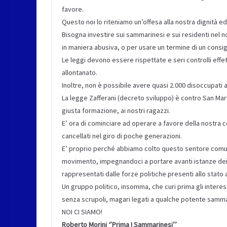
favore.
Questo noi lo riteniamo un’offesa alla nostra dignità ed 
Bisogna investire sui sammarinesi e sui residenti nel nos
in maniera abusiva, o per usare un termine di un consig
Le leggi devono essere rispettate e seri controlli effett
allontanato.
Inoltre, non è possibile avere quasi 2.000 disoccupati a 
La legge Zafferani (decreto sviluppo) è contro San Mari
giusta formazione, ai nostri ragazzi.
E’ ora di cominciare ad operare a favore della nostra c
cancellati nel giro di poche generazioni.
E’ proprio perché abbiamo colto questo sentore comun
movimento, impegnandoci a portare avanti istanze de
rappresentati dalle forze politiche presenti allo stato 
Un gruppo politico, insomma, che curi prima gli interess
senza scrupoli, magari legati a qualche potente samm
NOI CI SIAMO!
Roberto Morini ‘’Prima I Sammarinesi’’