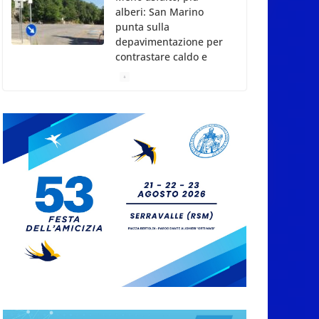
alberi: San Marino
punta sulla
depavimentazione per
contrastare caldo e
rischio idrogeologico
6 Agosto 2026
San Marino. USL:
l’inferno di Marcinelle
diventi monito e
memoria collettiva
6 Agosto 2026
San Marino. Sindacati:
PdL famiglia, alla
prima sessione
consiliare utile deve
essere approvato
6 Agosto 2026