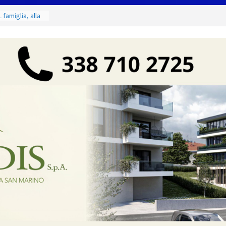
 famiglia, alla
 utile deve
ino. Incendi
a fase
 dal 3 al 9
eggende e
uivocabile
i
 San Marino
zione per
io
 di Marcinelle
 collettiva