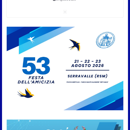
Compak: Renato Ragini vince il
titolo sammarinese, Armando
Rodà si aggiudicail Gran Prix
5 Agosto 2026
Pesca sportiva, tre prove di
campionato tra acque dolci e di
mare
5 Agosto 2026
San Marino. Il 6 agosto è ancora
Giovedì in Centro. Il Centro
storico torna protagonista di
sera tra shopping, cultura e
animazione
5 Agosto 2026