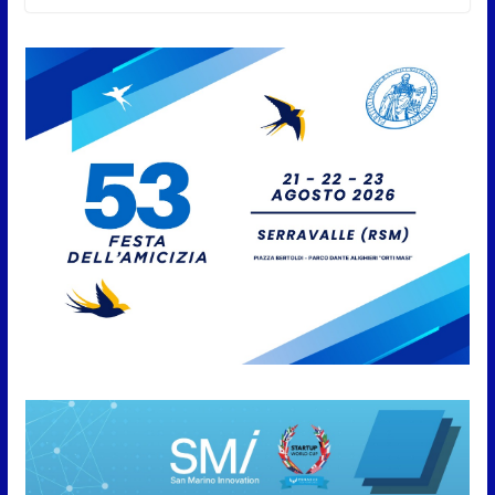
agricoli e vegetali fino al 15
settembre. Previste multe
salate
7 Agosto 2026
Caccuri celebra Roberto Sergio:
cittadinanza onoraria, chiavi
della città e premio alla carriera
7 Agosto 2026
Anche la FSGC nella nuova
partnership tra FIFA+ e DAZN
7 Agosto 2026