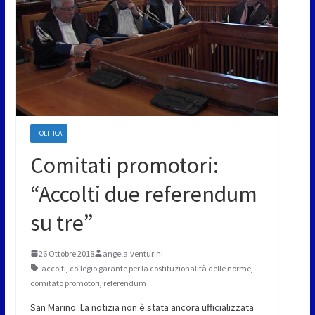
POLITICA
Comitati promotori:
“Accolti due referendum
su tre”
26 Ottobre 2018
angela.venturini
accolti
,
collegio garante per la costituzionalità delle norme
,
comitato promotori
,
referendum
San Marino. La notizia non è stata ancora ufficializzata