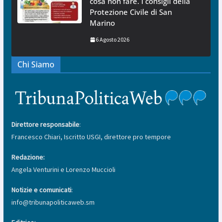
cosa non fare. I consigli della
Protezione Civile di San
Marino
6 Agosto 2026
Chi Siamo
Direttore responsabile
:
Francesco Chiari, Iscritto USGI, direttore pro tempore
Redazione:
Angela Venturini e Lorenzo Muccioli
Notizie e comunicati
:
info@tribunapoliticaweb.sm