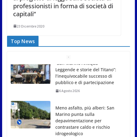
professionisti in forma di società di
capitali”
23 Dicembre 2020
Top News
Meno asfalto, più alberi: San
Marino punta sulla
depavimentazione per
contrastare caldo e rischio
idrogeologico
6 Agosto 2026
San Marino. USL: l’inferno di
Marcinelle diventi monito e
memoria collettiva