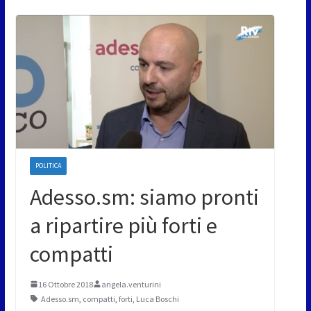
POLITICA
Adesso.sm: siamo pronti
a ripartire più forti e
compatti
16 Ottobre 2018
angela.venturini
Adesso.sm
,
compatti
,
forti
,
Luca Boschi