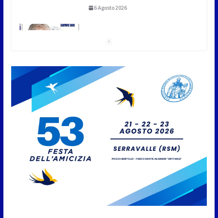
6 Agosto 2026
San Marino. Sindacati: PdL
famiglia, alla prima sessione
consiliare utile deve essere
approvato
6 Agosto 2026
Protezione Civile San Marino.
Incendi boschivi: attivazione
della fase preliminare di
preallarme, dal 3 al 9 agosto
6 Agosto 2026
“San Marino Antiqua –
Leggende e storie del Titano”:
l’inequivocabile successo di
pubblico e di partecipazione