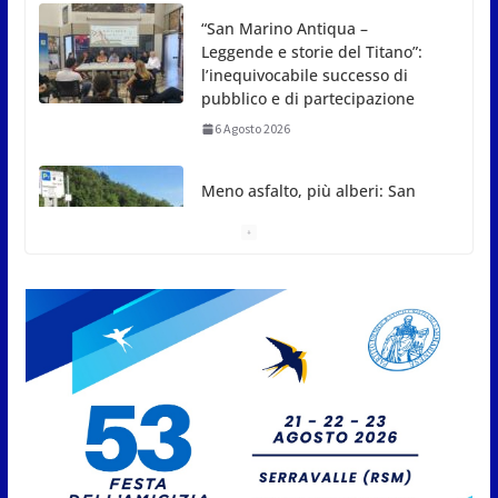
Meno asfalto, più alberi: San
Marino punta sulla
depavimentazione per
contrastare caldo e rischio
idrogeologico
6 Agosto 2026
San Marino. USL: l’inferno di Marcinelle diventi
monito e memoria collettiva
6 Agosto 2026
News da Rimini e Circondario.
Red Devil chiuso | Traguardi |
Papa, tutti al lavoro
7 Agosto 2026