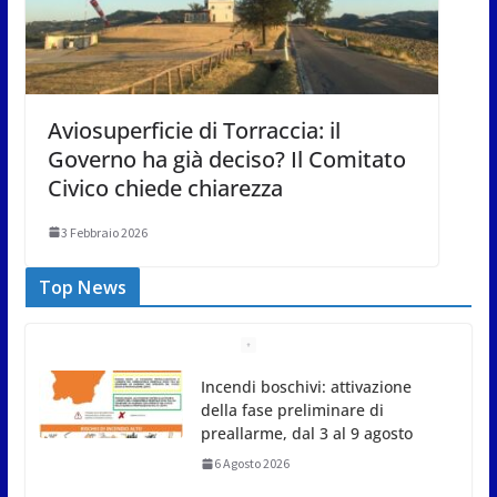
Aviosuperficie di Torraccia: il
Governo ha già deciso? Il Comitato
Civico chiede chiarezza
3 Febbraio 2026
Top News
“San Marino Antiqua –
Leggende e storie del Titano”:
l’inequivocabile successo di
pubblico e di partecipazione
6 Agosto 2026