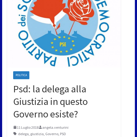
POLITICA
Psd: la delega alla
Giustizia in questo
Governo esiste?
11 Luglio 2018
angela.venturini
delega
,
giustizia
,
Governo
,
PSD