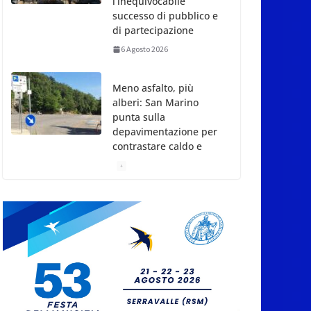
l’inequivocabile
successo di pubblico e
di partecipazione
6 Agosto 2026
Meno asfalto, più
alberi: San Marino
punta sulla
depavimentazione per
contrastare caldo e
rischio idrogeologico
6 Agosto 2026
San Marino. USL:
l’inferno di Marcinelle
diventi monito e
memoria collettiva
6 Agosto 2026