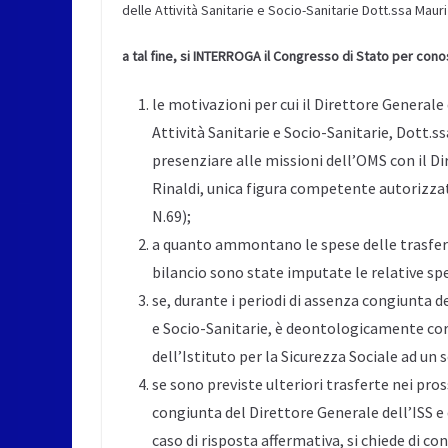
delle Attività Sanitarie e Socio-Sanitarie Dott.ssa Mauriz
a tal fine, si INTERROGA il Congresso di Stato per con
le motivazioni per cui il Direttore Generale d
Attività Sanitarie e Socio-Sanitarie, Dott.s
presenziare alle missioni dell’OMS con il Di
Rinaldi, unica figura competente autorizza
N.69);
a quanto ammontano le spese delle trasferte
bilancio sono state imputate le relative sp
se, durante i periodi di assenza congiunta d
e Socio-Sanitarie, è deontologicamente co
dell’Istituto per la Sicurezza Sociale ad u
se sono previste ulteriori trasferte nei pro
congiunta del Direttore Generale dell’ISS e d
caso di risposta affermativa, si chiede di con