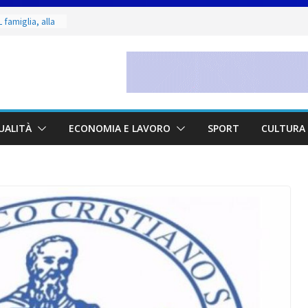
 famiglia, alla
 utile deve
ino. Incendi
a fase
 dal 3 al 9
eggende e
UALITÀ
ECONOMIA E LAVORO
SPORT
CULTURA 
uivocabile
i
 San Marino
zione per
io
 di Marcinelle
 collettiva