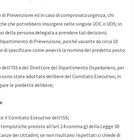
 di Prevenzione ed in caso di comprovata urgenza, chi
iche che potrebbero insorgere nelle singole UOC o UOS; in
ivo della persona delegata a prendere tali decisioni;
l Dipartimento di Prevenzione, poiché vacante da circa 10
ede di specificare come avverrà la nomina del predetto posto
e dell’ISS e del Direttore del Dipartimento Ospedaliero, per
a sono state adottate delibere del Comitato Esecutivo; in
egare le predette delibere;
e:
ce il Comitato Esecutivo dell’ISS;
e tempistiche previste all’art.14 comma g) della Legge 30
nze dei cittadini; se non risultano rispettati si chiede di