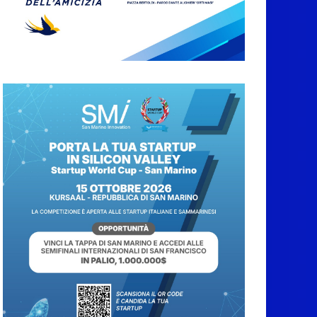
San Marino. Sindacati:
PdL famiglia, alla
prima sessione
consiliare utile deve
essere approvato
6 Agosto 2026
Protezione Civile San
Marino. Incendi
boschivi: attivazione
della fase preliminare
di preallarme, dal 3 al
9 agosto
6 Agosto 2026