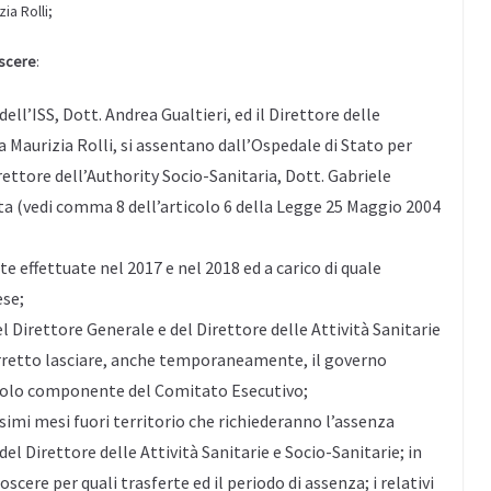
ia Rolli;
oscere
:
ell’ISS, Dott. Andrea Gualtieri, ed il Direttore delle
sa Maurizia Rolli, si assentano dall’Ospedale di Stato per
rettore dell’Authority Socio-Sanitaria, Dott. Gabriele
ta (vedi comma 8 dell’articolo 6 della Legge 25 Maggio 2004
 effettuate nel 2017 e nel 2018 ed a carico di quale
ese;
el Direttore Generale e del Direttore delle Attività Sanitarie
rretto lasciare, anche temporaneamente, il governo
n solo componente del Comitato Esecutivo;
ssimi mesi fuori territorio che richiederanno l’assenza
el Direttore delle Attività Sanitarie e Socio-Sanitarie; in
oscere per quali trasferte ed il periodo di assenza; i relativi