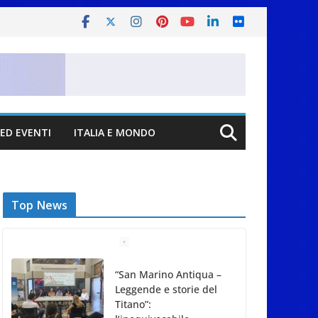
ED EVENTI
ITALIA E MONDO
Top News
“San Marino Antiqua –
Leggende e storie del
Titano”: