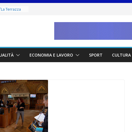
La Terrazza
inistro del
hi, l’Orchestra
ti altri
efinite le
s Alessandro
atore d’Italia
UALITÀ
ECONOMIA E LAVORO
SPORT
CULTURA 
aceci
azione per il
ficato di
o”
ela da Bach ai
agosto e
 presso gli
 Città