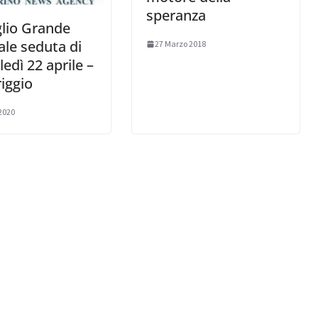
speranza
lio Grande
le seduta di
27 Marzo 2018
edì 22 aprile –
iggio
 2020