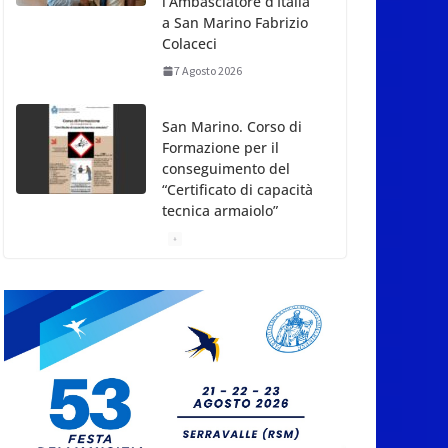
l’Ambasciatore d’Italia
a San Marino Fabrizio
Colaceci
7 Agosto 2026
San Marino. Corso di
Formazione per il
conseguimento del
“Certificato di capacità
tecnica armaiolo”
7 Agosto 2026
“Concerto a lume di
candela da Bach ai Led
Zeppelin” lunedì 10
agosto e martedì 8
settembre 2026 presso
gli Orti Borghesi, San
Marino Città
7 Agosto 2026