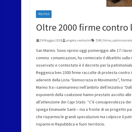
POLITICA
Oltre 2000 firme contro 
29 Maggio 2018
angela.venturini
DIM
,
firme
,
patrimonial
San Marino. Sono ripresi oggi pomeriggio alle 17 i lavo
comma comunicazioni, ha cominciato il dibattito sulla ra
osservato e contestato è il decreto per la patrimonial
Reggenza ben 2300 firme raccolte di protesta contro il 
aderenti della Lista “Democrazia in Movimento”, format
Marino tra i sammarinesi nell’ambito dell’iniziativa “Dall’a
esponenti della coalizione hanno prestato ascolto alle
all’attenzione dei Capi Stato. “C’è consapevolezza dei 
spiega Emanuele Santi – ma a fronte di un progetto pae
che risparmia le grandi speculazioni ma colpisce il patr
risparmi in Repubblica e fuori territorio.