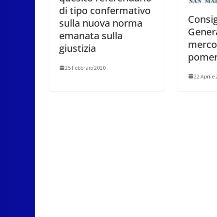
di tipo confermativo
Consig
sulla nuova norma
Genera
emanata sulla
mercol
giustizia
pomer
25 Febbraio 2020
22 Aprile