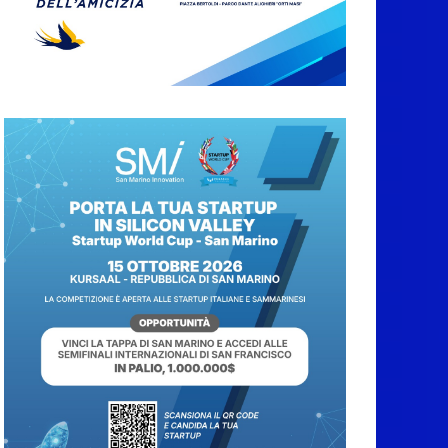
Weekend conclusivo
per”La Terrazza della
Dolce Vita”, con il
Ministro del Turismo
Mazzi, Iva Zanicchi,
l’Orchestra Fondazione
Pavarotti e tanti altri
7 Agosto 2026
San Marino Junior
Open, definite le
semifinale dei
singolari
7 Agosto 2026