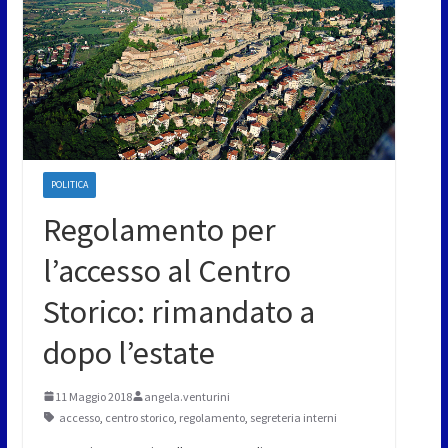
POLITICA
Regolamento per
l’accesso al Centro
Storico: rimandato a
dopo l’estate
11 Maggio 2018
angela.venturini
accesso
,
centro storico
,
regolamento
,
segreteria interni