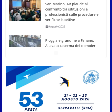
San Marino. AR plaude al
confronto tra istituzioni e
professionisti sulle procedure e
verifiche ispettive
9 Agosto 2026
Pioggia e grandine a Fanano.
Allagata caserma dei pompieri
9 Agosto 2026
San Marino. Il PS sulle istanze
d’arengo: o si approvano o si
respingono, adesso invece si
manipolano
10 Agosto 2026
News da Rimini e Circondario.
Tommaso | Investito sui binari