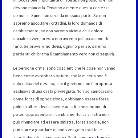
un’occasione importante di fronte, non possono e non
devono mancarla. Teniamo a mente questa certezza:
se non si è uniti non si va da nessuna parte. Se non
sapremo ascoltare i cittadini, la loro domanda di
cambiamento, se non saremo vicini a chi il dolore
sociale lo vive, presto non avremo più occasione di
farlo. Se proveremo divisi, ognuno per se, saremo
perdenti: chi brama il cambiamento vero non ci seguirà.
Le persone ormai sono coscienti che le cose non vanno
bene come avrebbero potuto, che la miseria non è
solo colpa del destino, che il governo non è proprietà
esclusiva di una casta privilegiata. Non poniamoci solo
come forza di opposizione, dobbiamo essere forza
politica alternativa assieme ad altri che sentono di
poter rappresentare il cambiamento. La sinistra non
può rinunciare ad essere sinistra, forza sociale, non
può stare a guardare quando vengono tradite le
aspettative dei sammarinesi. Dobbiamo ricostruire è