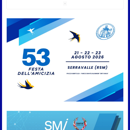
sammarinese ricevuta dai
Capitani Reggenti.Valentina
Venerucci e Jacopo Frisoni i due
portabandiera
7 Agosto 2026
L’Associazione Frontalieri Italia
San Marino incontra
l’Ambasciatore Colaceci per un
confronto su diritti e
discriminazioni a scapito dei
lavoratori
7 Agosto 2026
San Marino. L’ordinanza sul
risparmio di acqua è
preventiva, non ci sono carenze
idriche al momento, ma il
risparmio è sempre buona
norma