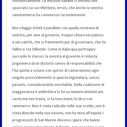
frettolosamente. Le elezioni italiane ci offrono uno
spaccato su cui riflettere, errori, che anche la sinistra
sammarinese ha commesso recentemente.
Non sfugge infatti il parallelo con quella nostrana di
sinistra, per anni al governo, troppo chiusa nei palazzi
e nei salotti, che si frammenta pur di governare, che ha
fallito e sta fallendo. Come in Italia qua purtroppo
succede lo stesso: la sinistra al governo è rimasta
prigioniera di un distorto senso di responsabilità che
l’ha spinta a votare con spirito di cameratismo ogni
singolo provvedimento in questa legislatura, senza
pesarlo, considerandolo inevitabile. Della coalizione di
maggioranza è addirittura la forza numericamente più
vasta ma non traina, si fa trascinare; lo dico con
rammarico. Non è stata radicale nelle sue scelte, non è
stata liberale nella sua visione, non ha teso all’equità. I
progressisti di San Marino devono capire che hanno