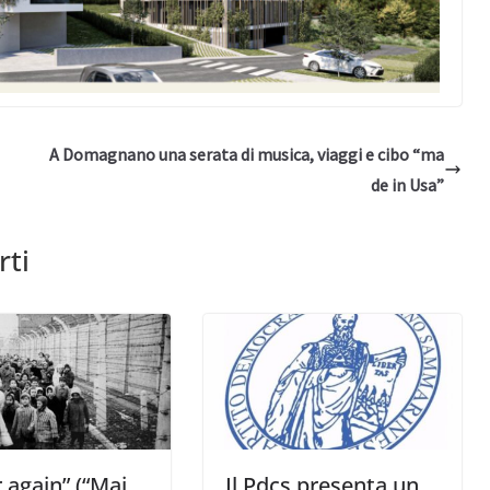
A Domagnano una serata di musica, viaggi e cibo “ma
de in Usa”
rti
 again” (“Mai
Il Pdcs presenta un