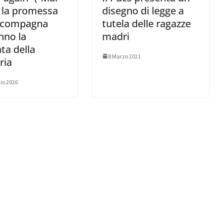
è la promessa
disegno di legge a
ccompagna
tutela delle ragazze
nno la
madri
ta della
8 Marzo 2021
ia
io 2026