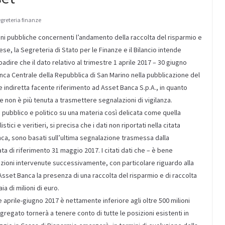
egreteria finanze
zioni pubbliche concernenti l’andamento della raccolta del risparmio e
se, la Segreteria di Stato per le Finanze e il Bilancio intende
dire che il dato relativo al trimestre 1 aprile 2017 – 30 giugno
ca Centrale della Repubblica di San Marino nella pubblicazione del
 e indiretta facente riferimento ad Asset Banca S.p.A., in quanto
 non è più tenuta a trasmettere segnalazioni di vigilanza.
o pubblico e politico su una materia così delicata come quella
tici e veritieri, si precisa che i dati non riportati nella citata
anca, sono basati sull’ultima segnalazione trasmessa dalla
 di riferimento 31 maggio 2017. I citati dati che – è bene
azioni intervenute successivamente, con particolare riguardo alla
n Asset Banca la presenza di una raccolta del risparmio e di raccolta
a di milioni di euro.
re aprile-giugno 2017 è nettamente inferiore agli oltre 500 milioni
ggregato tornerà a tenere conto di tutte le posizioni esistenti in