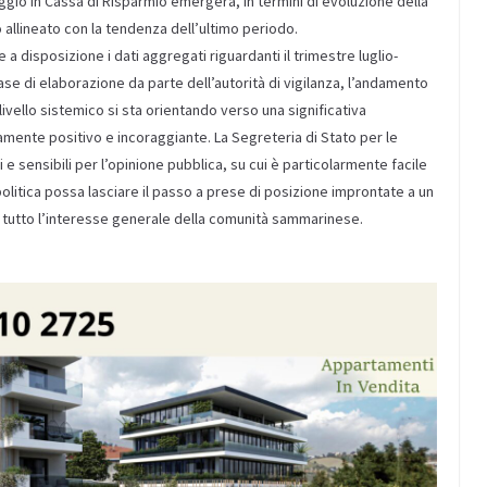
gio in Cassa di Risparmio emergerà, in termini di evoluzione della
allineato con la tendenza dell’ultimo periodo.
 disposizione i dati aggregati riguardanti il trimestre luglio-
se di elaborazione da parte dell’autorità di vigilanza, l’andamento
 livello sistemico si sta orientando verso una significativa
amente positivo e incoraggiante. La Segreteria di Stato per le
 e sensibili per l’opinione pubblica, su cui è particolarmente facile
litica possa lasciare il passo a prese di posizione improntate a un
 tutto l’interesse generale della comunità sammarinese.