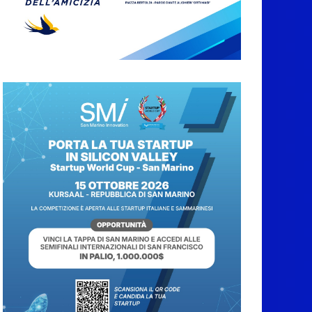
6 Agosto 2026
Protezione Civile San
Marino. Incendi
boschivi: attivazione
della fase preliminare
di preallarme, dal 3 al
9 agosto
6 Agosto 2026