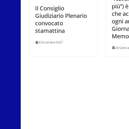
più”) 
Il Consiglio
che a
Giudiziario Plenario
ogni a
convocato
Giorna
stamattina
Memor
4 Dicembre 2017
26 Genna