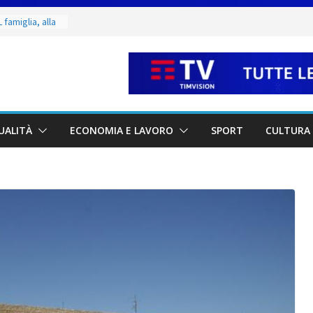
 di Marcinelle
 collettiva
 famiglia, alla
 utile deve
ino. Incendi
a fase
 dal 3 al 9
UALITÀ
ECONOMIA E LAVORO
SPORT
CULTURA 
eggende e
uivocabile
i
 San Marino
zione per
io