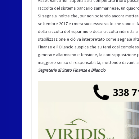
Asset Banca non appena sarà completato il loro passag
raccolta del sistema bancario sammarinese, un quadro 
Si segnala inoltre che, pur non potendo ancora mettere a
settembre 2017 e i mesi successivi visto che sono in fa
della raccolta del risparmio e della raccolta indiretta a
stabilizzazione e ciò va interpretato come segnale alt
Finanze e il Bilancio auspica che su temi così complessi
generare allarmismo e tensione, la contrapposizione po
maggiore senso di responsabilità, mettendo davanti a
Segreteria di Stato Finanze e Bilancio