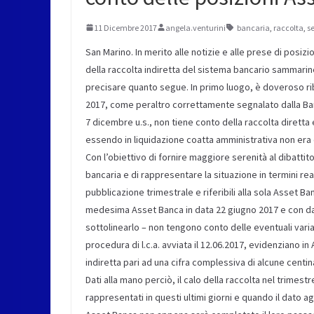
11 Dicembre 2017
angela.venturini
bancaria
,
raccolta
,
s
San Marino. In merito alle notizie e alle prese di posi
della raccolta indiretta del sistema bancario sammarine
precisare quanto segue. In primo luogo, è doveroso riba
2017, come peraltro correttamente segnalato dalla Ban
7 dicembre u.s., non tiene conto della raccolta diretta
essendo in liquidazione coatta amministrativa non era e
Con l’obiettivo di fornire maggiore serenità al dibattit
bancaria e di rappresentare la situazione in termini realis
pubblicazione trimestrale e riferibili alla sola Asset B
medesima Asset Banca in data 22 giugno 2017 e con data
sottolinearlo – non tengono conto delle eventuali vari
procedura di l.c.a. avviata il 12.06.2017, evidenziano i
indiretta pari ad una cifra complessiva di alcune centinai
Dati alla mano perciò, il calo della raccolta nel trimest
rappresentati in questi ultimi giorni e quando il dato a