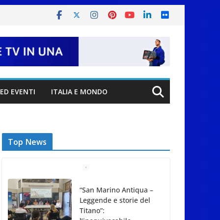
ED EVENTI
ITALIA E MONDO
Top News
“San Marino Antiqua –
Leggende e storie del
Titano”:
l’inequivocabile
successo di pubblico e
di partecipazione
6 Agosto 2026