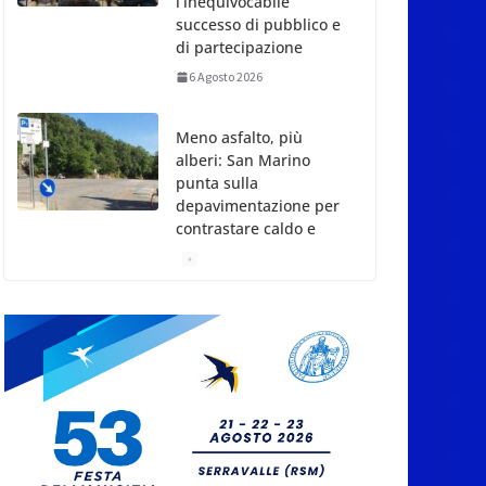
Meno asfalto, più
alberi: San Marino
punta sulla
depavimentazione per
contrastare caldo e
rischio idrogeologico
6 Agosto 2026
San Marino. USL:
l’inferno di Marcinelle
diventi monito e
memoria collettiva
6 Agosto 2026
San Marino. Sindacati:
PdL famiglia, alla
prima sessione
consiliare utile deve
essere approvato