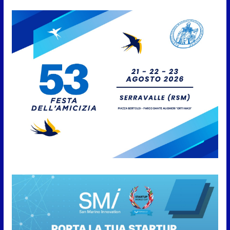
Papa, tutti al lavoro
7 Agosto 2026
San Marino. Il Governo accelera
sul contratto della PA: pronta la
proposta ai sindacati
7 Agosto 2026
San Marino. A settant’anni dal
rogo di Marcinelle: la memoria
delle vittime e la lezione della
storia per la tutela del lavoro
7 Agosto 2026