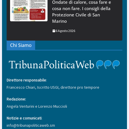
Ondate di calore, cosa fare e
cosa non fare. I consigli della
Protezione Civile di San
Marino
6 Agosto 2026
Chi Siamo
Direttore responsabile
:
Francesco Chiari, Iscritto USGI, direttore pro tempore
Redazione:
Angela Venturini e Lorenzo Muccioli
Notizie e comunicati
:
info@tribunapoliticaweb.sm