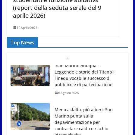
(report della seduta serale del 9
aprile 2026)
10 Aprile 2026
Top News
Meno asfalto, più alberi: San
Marino punta sulla
depavimentazione per
contrastare caldo e rischio
idrogeologico
6 Agosto 2026
San Marino. USL: l’inferno di
Marcinelle diventi monito e
memoria collettiva