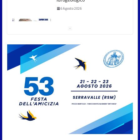
6 Agosto 2026
San Marino. Sindacati: PdL famiglia, alla prima
sessione consiliare utile deve essere approvato
6 Agosto 2026
Protezione Civile San Marino.
Incendi boschivi: attivazione
della fase preliminare di
preallarme, dal 3 al 9 agosto
6 Agosto 2026
“San Marino Antiqua –
Leggende e storie del Titano”:
l’inequivocabile successo di
pubblico e di partecipazione
6 Agosto 2026