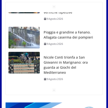
Pioggia e grandine a Fanano.
Allagata caserma dei pompieri
9 Agosto 2026
Nicole Conti trionfa a San
Giovanni in Marignano: ora
guarda ai Giochi del
Mediterraneo
9 Agosto 2026
Dennis Spircu fa doppietta a San Marino: suoi
singolare e doppio nel Junior ITF
9 Agosto 2026
Giro aereo d’Italia: a San Marino