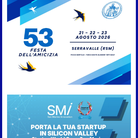
aggregate alla Prima Squadra
8 Agosto 2026
San Marino. “Cena Tramonto &
Live” una serata di
divertimento, arte, buona
cucina e solidarietà, a Faetano.
Con la firma e la regia di
Fun4all
8 Agosto 2026