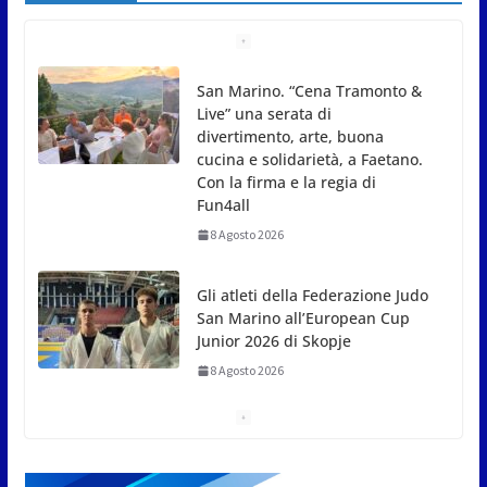
Gli atleti della Federazione Judo
San Marino all’European Cup
Junior 2026 di Skopje
8 Agosto 2026
L’arte perde uno dei suoi maestri: si è spento a 91
anni il grande scultore Marcello Sgattoni
8 Agosto 2026
A Oltremare 2.0 a Riccione in migliaia per
incontrare i DinsiemE
8 Agosto 2026
San Marino Academy.
Femminile: quattro Primavera