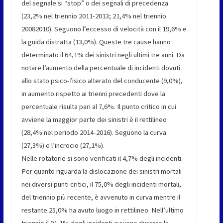
del segnale si “stop” o dei segnali di precedenza
(23,2% nel triennio 2011-2013; 21,4% nel triennio
20082010). Seguono l’eccesso di velocità con il 19,6% e
la guida distratta (13,0%). Queste tre cause hanno
determinato il 64,1% dei sinistri negli ultimi tre anni. Da
notare l’aumento della percentuale di incidenti dovuti
allo stato psico-fisico alterato del conducente (9,0%),
in aumento rispetto ai trienni precedenti dove la
percentuale risulta pari al 7,6%. Il punto critico in cui
avviene la maggior parte dei sinistri è il rettilineo
(28,4% nel periodo 2014-2016). Seguono la curva
(27,3%) e l’incrocio (27,1%).
Nelle rotatorie si sono verificati il 4,7% degli incidenti.
Per quanto riguarda la dislocazione dei sinistri mortali
nei diversi punti critici, il 75,0% degli incidenti mortali,
del triennio più recente, è avvenuto in curva mentre il
restante 25,0% ha avuto luogo in rettilineo. Nell’ultimo
triennio il 91,1% degli incidenti avviene durante la