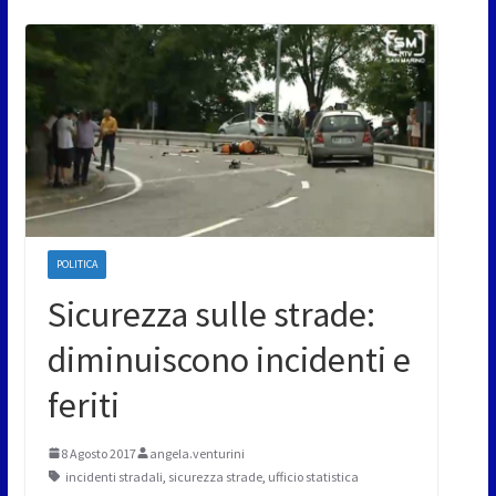
POLITICA
Sicurezza sulle strade:
diminuiscono incidenti e
feriti
8 Agosto 2017
angela.venturini
incidenti stradali
,
sicurezza strade
,
ufficio statistica