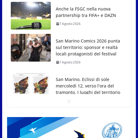
San Marino Comics 2026 punta
sul territorio: sponsor e realtà
locali protagonisti del festival
7 Agosto 2026
San Marino. Eclissi di sole
mercoledì 12, verso l’ora del
tramonto. I luoghi del territorio
dove si potrà ammirare
7 Agosto 2026
San Marino, stop agli abbruciamenti di residui
agricoli e vegetali fino al 15 settembre. Previste
multe salate
7 Agosto 2026
Caccuri celebra Roberto Sergio:
cittadinanza onoraria, chiavi