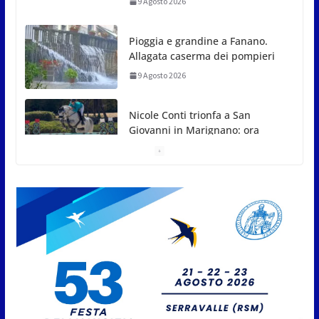
Nicole Conti trionfa a San
Giovanni in Marignano: ora
guarda ai Giochi del
Mediterraneo
9 Agosto 2026
Dennis Spircu fa doppietta a San Marino: suoi
singolare e doppio nel Junior ITF
9 Agosto 2026
Giro aereo d’Italia: a San Marino
è stata l’ultima tappa
9 Agosto 2026
San Marino. AR plaude al
confronto tra istituzioni e
professionisti sulle procedure e
verifiche ispettive