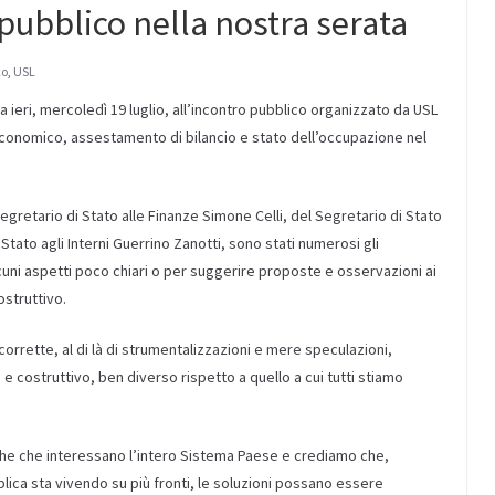
 pubblico nella nostra serata
co
,
USL
a ieri, mercoledì 19 luglio, all’incontro pubblico organizzato da USL
economico, assestamento di bilancio e stato dell’occupazione nel
egretario di Stato alle Finanze Simone Celli, del Segretario di Stato
Stato agli Interni Guerrino Zanotti, sono stati numerosi gli
cuni aspetti poco chiari o per suggerire proposte e osservazioni ai
ostruttivo.
orrette, al di là di strumentalizzazioni e mere speculazioni,
 costruttivo, ben diverso rispetto a quello a cui tutti stiamo
he che interessano l’intero Sistema Paese e crediamo che,
lica sta vivendo su più fronti, le soluzioni possano essere