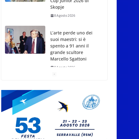
Cup Junior 2026 di
Skopje
8 Agosto 2026
L’arte perde uno dei
suoi maestri: si è
spento a 91 anni il
grande scultore
Marcello Sgattoni
8 Agosto 2026
A Oltremare 2.0 a
Riccione in migliaia
per incontrare i
DinsiemE
8 Agosto 2026
Inaugurato il nuovo
Parco Bellini a