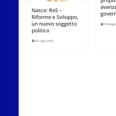
propos
avanza
Nasce: ReS –
gover
Riforme e Sviluppo,
un nuovo soggetto
25 Maggi
politico
20 Luglio 2018