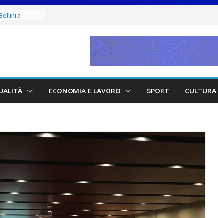
ellini a
to & Live” una
rte, buona
etano. Con la
ne Judo San
unior 2026 di
UALITÀ
ECONOMIA E LAVORO
SPORT
CULTURA 
maestri: si è
 scultore
in migliaia