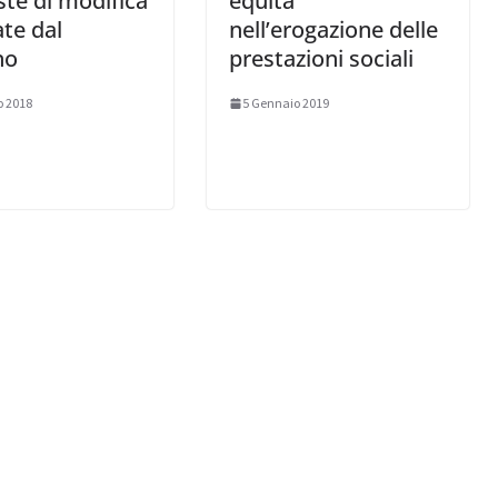
te di modifica
equità
te dal
nell’erogazione delle
no
prestazioni sociali
o 2018
5 Gennaio 2019