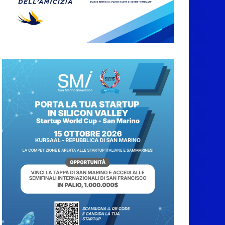
Sant’Andrea in
Besanigo
8 Agosto 2026
San Marino. “Cena
Tramonto & Live” una
serata di divertimento,
arte, buona cucina e
solidarietà, a Faetano.
Con la firma e la regia
di Fun4all
8 Agosto 2026