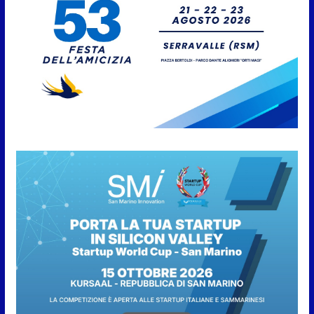
San Marino incontra
l’Ambasciatore Colaceci per un
confronto su diritti e
discriminazioni a scapito dei
lavoratori
7 Agosto 2026
San Marino. L’ordinanza sul
risparmio di acqua è
preventiva, non ci sono carenze
idriche al momento, ma il
risparmio è sempre buona
norma
7 Agosto 2026