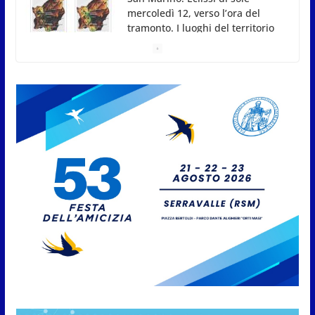
San Marino, stop agli abbruciamenti di residui
agricoli e vegetali fino al 15 settembre. Previste
multe salate
7 Agosto 2026
Caccuri celebra Roberto Sergio:
cittadinanza onoraria, chiavi
della città e premio alla carriera
7 Agosto 2026
Anche la FSGC nella nuova
partnership tra FIFA+ e DAZN
7 Agosto 2026