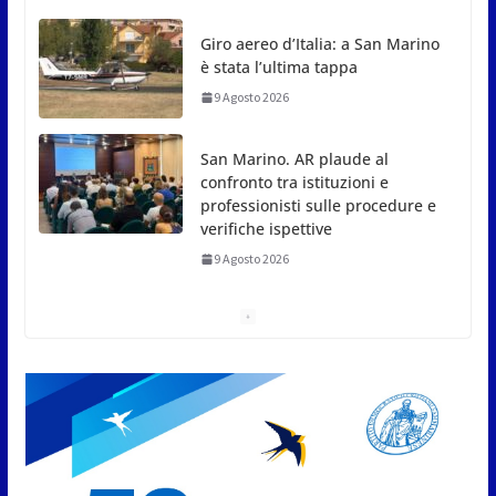
è stata l’ultima tappa
9 Agosto 2026
San Marino. AR plaude al
confronto tra istituzioni e
professionisti sulle procedure e
verifiche ispettive
9 Agosto 2026
Pioggia e grandine a Fanano. Allagata caserma dei
pompieri
9 Agosto 2026
San Marino. Il PS sulle istanze
d’arengo: o si approvano o si
respingono, adesso invece si
manipolano
10 Agosto 2026