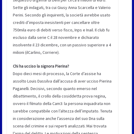
sequestro urgente di beni per circa 8 milioni di euro.
Sette gli indagati, tra cui Giusy Anna Scarcella e Valerio
Perini. Secondo gli inquirenti, la società avrebbe usato
crediti d’imposta inesistenti per cancellare oltre
750mila euro di debiti verso fisco, Inps e Inail. Il club fu
escluso dalla serie C il 28 novembre e dichiarato
insolvente il 23 dicembre, con un passivo superiore a 4
milioni (ilCarlino, Corriere).
Chi ha ucciso la signora Pierina?
Dopo dieci mesi di processo, la Corte d’assise ha
assolto Louis Dassilva dall’accusa di aver ucciso Pierina
Paganelli. Decisivi, secondo quanto emerso nel
dibattimento, il crollo della cosiddetta prova regina,
ovvero il filmato della Cam3: la persona inquadrata non
sarebbe compatibile con l’altezza dell’imputato. Tenuta
in considerazione anche l’assenza del suo Dna sulla
scena del crimine e sui reperti analizzati. Mai trovata
l’arma del delitto. Le motivazioni della sentenza