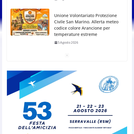
Dreaming San Marino Song Contest: aperte le
iscrizioni all’edizione 2026-2027
5 Agosto 2026
Compak: Renato Ragini vince il titolo sammarinese,
Armando Rodà si aggiudicail Gran Prix
5 Agosto 2026
Pesca sportiva, tre prove di
campionato tra acque dolci e di
mare
5 Agosto 2026
San Marino. Il 6 agosto è ancora
Giovedì in Centro. Il Centro
storico torna protagonista di
sera tra shopping, cultura e
animazione