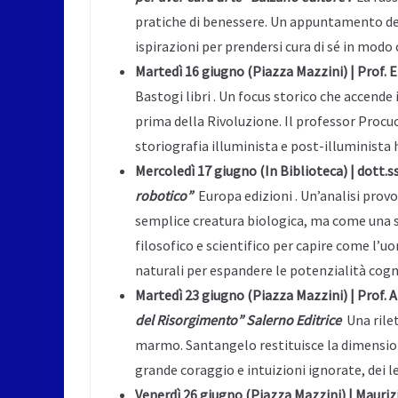
pratiche di benessere. Un appuntamento ded
ispirazioni per prendersi cura di sé in mod
Martedì 16 giugno (Piazza Mazzini) | Prof. 
Bastogi libri . Un focus storico che accende 
prima della Rivoluzione. Il professor Procucc
storiografia illuminista e post-illuminista
Mercoledì 17 giugno (In Biblioteca) | dott.
robotico”
Europa edizioni . Un’analisi prov
semplice creatura biologica, ma come una 
filosofico e scientifico per capire come l
naturali per espandere le potenzialità cog
Martedì 23 giugno (Piazza Mazzini) | Prof.
del Risorgimento” Salerno Editrice
Una rilet
marmo. Santangelo restituisce la dimensione
grande coraggio e intuizioni ignorate, dei le
Venerdì 26 giugno (Piazza Mazzini) | Mauri