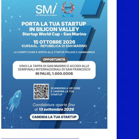
Protezione Civile San
Marino. Incendi
boschivi: attivazione
della fase preliminare
di preallarme, dal 3 al
9 agosto
6 Agosto 2026