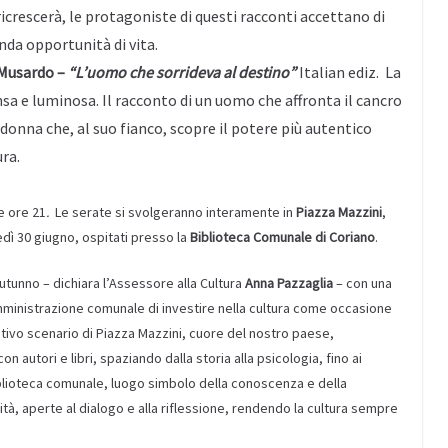
ricrescerà, le protagoniste di questi racconti accettano di
nda opportunità di vita.
 Musardo –
“L’uomo che sorrideva al destino”
Italian ediz. La
nsa e luminosa. Il racconto di un uomo che affronta il cancro
 donna che, al suo fianco, scopre il potere più autentico
ra.
le ore 21
.
Le serate si svolgeranno interamente in
Piazza Mazzini
,
edì 30 giugno, ospitati presso la
Biblioteca Comunale di Coriano
.
utunno – dichiara l’Assessore alla Cultura
Anna Pazzaglia
– con una
ministrazione comunale di investire nella cultura come occasione
stivo scenario di Piazza Mazzini, cuore del nostro paese,
autori e libri, spaziando dalla storia alla psicologia, fino ai
 Biblioteca comunale, luogo simbolo della conoscenza e della
lità, aperte al dialogo e alla riflessione, rendendo la cultura sempre