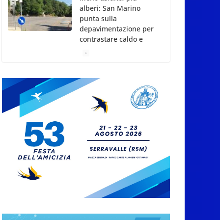
alberi: San Marino
punta sulla
depavimentazione per
contrastare caldo e
rischio idrogeologico
6 Agosto 2026
San Marino. USL:
l’inferno di Marcinelle
diventi monito e
memoria collettiva
6 Agosto 2026
San Marino. Sindacati:
PdL famiglia, alla
prima sessione
consiliare utile deve
essere approvato
6 Agosto 2026