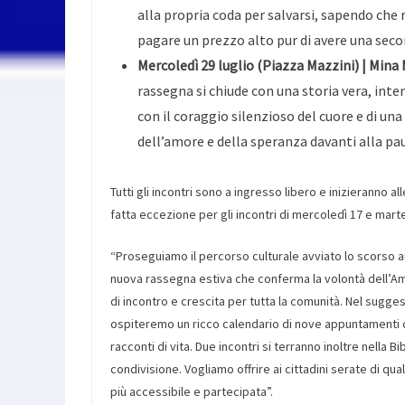
alla propria coda per salvarsi, sapendo che 
pagare un prezzo alto pur di avere una seco
Mercoledì 29 luglio (Piazza Mazzini) | Mina
rassegna si chiude con una storia vera, inte
con il coraggio silenzioso del cuore e di una
dell’amore e della speranza davanti alla pau
Tutti gli incontri sono a ingresso libero e inizieranno al
fatta eccezione per gli incontri di mercoledì 17 e mart
“Proseguiamo il percorso culturale avviato lo scorso a
nuova rassegna estiva che conferma la volontà dell’Am
di incontro e crescita per tutta la comunità. Nel sugge
ospiteremo un ricco calendario di nove appuntamenti con 
racconti di vita. Due incontri si terranno inoltre nella
condivisione. Vogliamo offrire ai cittadini serate di qua
più accessibile e partecipata”.