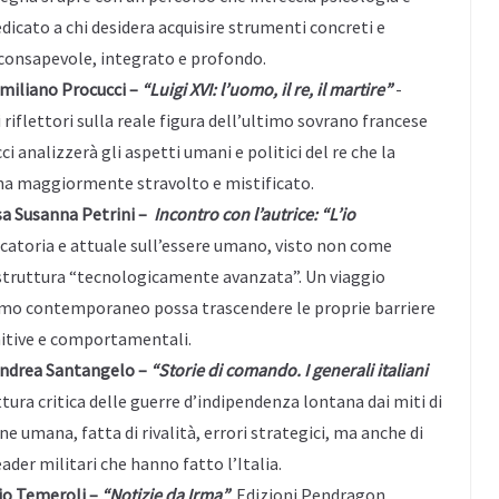
icato a chi desidera acquisire strumenti concreti e
o consapevole, integrato e profondo.
Emiliano Procucci –
“Luigi XVI: l’uomo, il re, il martire”
-
i riflettori sulla reale figura dell’ultimo sovrano francese
i analizzerà gli aspetti umani e politici del re che la
 ha maggiormente stravolto e mistificato.
ssa Susanna Petrini –
Incontro con l’autrice: “L’io
ocatoria e attuale sull’essere umano, visto non come
struttura “tecnologicamente avanzata”. Un viaggio
’uomo contemporaneo possa trascendere le proprie barriere
nitive e comportamentali.
 Andrea Santangelo –
“Storie di comando. I generali italiani
tura critica delle guerre d’indipendenza lontana dai miti di
 umana, fatta di rivalità, errori strategici, ma anche di
ader militari che hanno fatto l’Italia.
zio Temeroli –
“Notizie da Irma”
Edizioni Pendragon