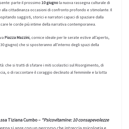
esente: parte il prossimo
10 giugno
la nuova rassegna culturale di
re alla cittadinanza occasioni di confronto profondo e stimolante. Il
pitando saggisti, storici e narratori capaci di spaziare dalla
toccare le corde più intime della narrativa contemporanea.
iva
Piazza Mazzini
, cornice ideale per le serate estive all’aperto,
l 30 giugno) che si sposteranno all’interno degli spazi della
ltà: che si tratti di sfatare i miti scolastici sul Risorgimento, di
cia, o di raccontare il coraggio declinato al femminile e la lotta
t.ssa Tiziana Cumbo –
“Psicovitamine: 10 consapevolezze
egna si apre con un percorso che intreccia psicologia e