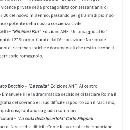
vicende private della protagonista con sessant’anni di
ni ’20 del nuovo millennio, passando per gli anni di piombo
lancio potente della nostra coscienza civile.
Celli –
“Riminesi Pan”
Edizione ANF . Un omaggio al 65°
 anni del 2° Stormo. Curato dall’Associazione Nazionale
i anni di ricerche storiche e documentali che restituiscono il
l territorio romagnolo.
Marco Bocchio –
“La scelta”
Edizione ANF . Al centro
o Emanuele III e la drammatica decisione di lasciare Roma il
afia del sovrano e il suo difficile rapporto con il fascismo,
pi di crisi, lontano da giudizi sommari.
rcolani –
“La coda della lucertola” Carlo Filippini
aci di fare scelte difficili. Come le lucertole che rinunciano