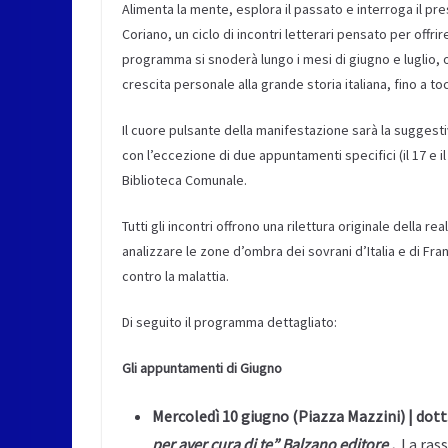
Alimenta la mente, esplora il passato e interroga il pr
Coriano, un ciclo di incontri letterari pensato per offri
programma si snoderà lungo i mesi di giugno e luglio, os
crescita personale alla grande storia italiana, fino a 
Il cuore pulsante della manifestazione sarà la suggest
con l’eccezione di due appuntamenti specifici (il 17 e i
Biblioteca Comunale.
Tutti gli incontri offrono una rilettura originale della rea
analizzare le zone d’ombra dei sovrani d’Italia e di Fran
contro la malattia.
Di seguito il programma dettagliato:
Gli appuntamenti di Giugno
Mercoledì 10 giugno (Piazza Mazzini) | dot
per aver cura di te” Balzano editore .
La rass