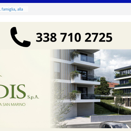
 famiglia, alla
 utile deve
ino. Incendi
a fase
dal 3 al 9
eggende e
uivocabile
 San Marino
zione per
io
 di Marcinelle
collettiva