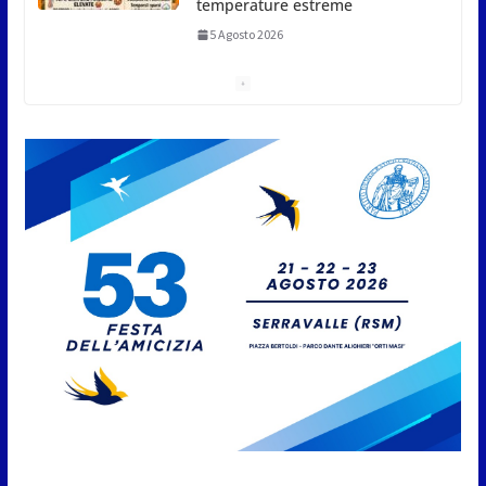
Compak: Renato Ragini vince il
titolo sammarinese, Armando
Rodà si aggiudicail Gran Prix
5 Agosto 2026
Pesca sportiva, tre prove di
campionato tra acque dolci e di
mare
5 Agosto 2026
San Marino. Il 6 agosto è ancora
Giovedì in Centro. Il Centro
storico torna protagonista di
sera tra shopping, cultura e
animazione
5 Agosto 2026