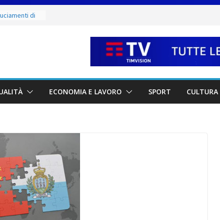
ruciamenti di
fino al 15
e salate
ergio:
vi della città e
 partnership
UALITÀ
ECONOMIA E LAVORO
SPORT
CULTURA 
unta sul
à locali
e mercoledì 12,
 luoghi del
ammirare