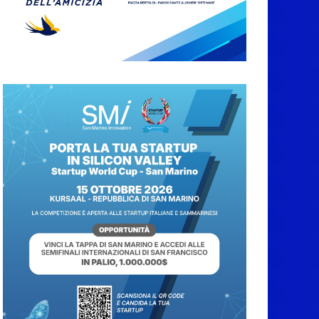
abbruciamenti di
residui agricoli e
vegetali fino al 15
settembre. Previste
multe salate
7 Agosto 2026
Caccuri celebra
Roberto Sergio:
cittadinanza onoraria,
chiavi della città e
premio alla carriera
7 Agosto 2026