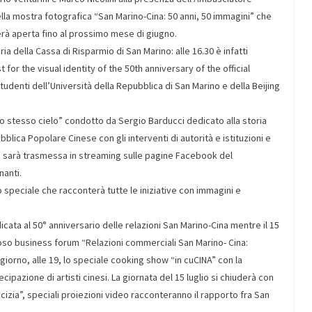
ella mostra fotografica “San Marino-Cina: 50 anni, 50 immagini” che
terà aperta fino al prossimo mese di giugno.
ia della Cassa di Risparmio di San Marino: alle 16.30 è infatti
 for the visual identity of the 50th anniversary of the official
tudenti dell’Università della Repubblica di San Marino e della Beijing
lo stesso cielo” condotto da Sergio Barducci dedicato alla storia
bblica Popolare Cinese con gli interventi di autorità e istituzioni e
ta sarà trasmessa in streaming sulle pagine Facebook del
nanti.
o speciale che racconterà tutte le iniziative con immagini e
dicata al 50° anniversario delle relazioni San Marino-Cina mentre il 15
gioso business forum “Relazioni commerciali San Marino- Cina:
iorno, alle 19, lo speciale cooking show “in cuCINA” con la
cipazione di artisti cinesi. La giornata del 15 luglio si chiuderà con
izia”, speciali proiezioni video racconteranno il rapporto fra San