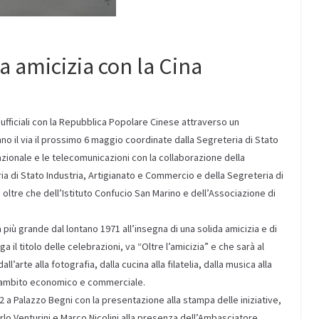
a amicizia con la Cina
 ufficiali con la Repubblica Popolare Cinese attraverso un
nno il via il prossimo 6 maggio coordinate dalla Segreteria di Stato
azionale e le telecomunicazioni con la collaborazione della
ria di Stato Industria, Artigianato e Commercio e della Segreteria di
 oltre che dell’Istituto Confucio San Marino e dell’Associazione di
più grande dal lontano 1971 all’insegna di una solida amicizia e di
l titolo delle celebrazioni, va “Oltre l’amicizia” e che sarà al
’arte alla fotografia, dalla cucina alla filatelia, dalla musica alla
in ambito economico e commerciale.
2 a Palazzo Begni con la presentazione alla stampa delle iniziative,
arlo Venturini e Marco Nicolini alla presenza dell’Ambasciatore