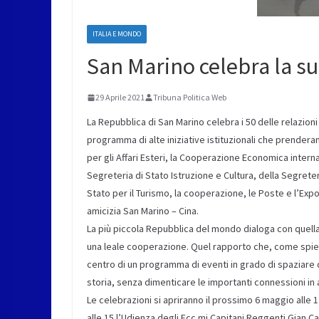
ITALIA E MONDO
San Marino celebra la su
29 Aprile 2021
Tribuna Politica Web
La Repubblica di San Marino celebra i 50 delle relazioni
programma di alte iniziative istituzionali che prendera
per gli Affari Esteri, la Cooperazione Economica intern
Segreteria di Stato Istruzione e Cultura, della Segrete
Stato per il Turismo, la cooperazione, le Poste e l’Expo
amicizia San Marino – Cina.
La più piccola Repubblica del mondo dialoga con quella 
una leale cooperazione. Quel rapporto che, come spiega i
centro di un programma di eventi in grado di spaziare dall
storia, senza dimenticare le importanti connessioni 
Le celebrazioni si apriranno il prossimo 6 maggio alle 1
alle 15 l’Udienza degli Ecc.mi Capitani Reggenti Gian C