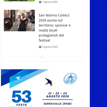
7 Agosto 2026
San Marino Comics
2026 punta sul
territorio: sponsor e
realtà locali
protagonisti del
festival
7 Agosto 2026
San Marino. Eclissi di
sole mercoledì 12,
verso l’ora del
tramonto. I luoghi del
territorio dove si potrà
ammirare
7 Agosto 2026
San Marino, stop agli