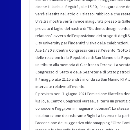
cinese Li Junhua. Seguirà, alle 15.30, l’inaugurazione d
verrà allestita nell’atrio di Palazzo Pubblico e che res
Un’altra mostra verrà invece inaugurata presso la Galler
previsto il taglio del nastro di “Students design contest
relations” ovvero dell’esposizione dei progetti degli S
City University per l’indentità visiva delle celebrazioni.
Alle 17.30 al Centro Congressi Kursaal l’evento “Sotto 
delle relazioni tra la Repubblica di San Marino e la Repu
un tributo alla memoria di Gianfranco Terenzi. La sera
Congresso di Stato e delle Segreterie di Stato patroci
Il 7 maggio alle 21.15 andrà in onda su San Marino RTV l
interviste relative all’evento.
È prevista per l’1 giugno 2021 l’emissione filatelica de
luglio, al Centro Congressi Kursaal, si terrà un presti
conoscere l’oggi per immaginare il domani”. Lo stesso g
collaborazione del ristorante Righi-La taverna e la parte
l’accensione del suggestivo videomapping “Oltre l’amic