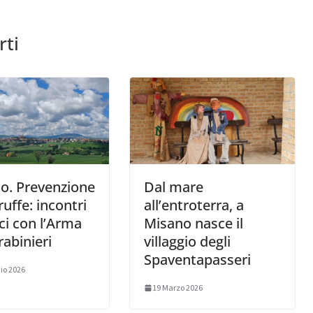
rti
o. Prevenzione
Dal mare
ruffe: incontri
all’entroterra, a
ci con l’Arma
Misano nasce il
rabinieri
villaggio degli
Spaventapasseri
io 2026
19 Marzo 2026