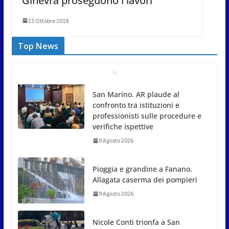
Ginevra proseguono i lavori
15 Ottobre 2018
Top News
Pioggia e grandine a Fanano.
Allagata caserma dei pompieri
9 Agosto 2026
Nicole Conti trionfa a San
Giovanni in Marignano: ora
guarda ai Giochi del
Mediterraneo
9 Agosto 2026
Dennis Spircu fa doppietta a