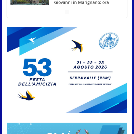
San Marino: suoi singolare e
doppio nel Junior ITF
9 Agosto 2026
Giro aereo d’Italia: a San Marino
è stata l’ultima tappa
9 Agosto 2026
San Marino. AR plaude al
confronto tra istituzioni e
professionisti sulle procedure e
verifiche ispettive
9 Agosto 2026