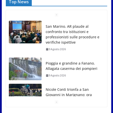
Top News
Pioggia e grandine a Fanano.
Allagata caserma dei pompieri
9 Agosto 2026
Nicole Conti trionfa a San
Giovanni in Marignano: ora
guarda ai Giochi del
Mediterraneo
9 Agosto 2026
Dennis Spircu fa doppietta a San Marino: suoi
singolare e doppio nel Junior ITF
9 Agosto 2026