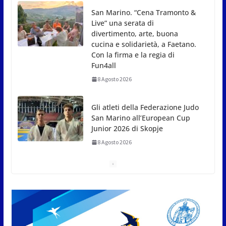
Gli atleti della Federazione Judo
San Marino all’European Cup
Junior 2026 di Skopje
8 Agosto 2026
L’arte perde uno dei suoi
maestri: si è spento a 91 anni il
grande scultore Marcello
Sgattoni
8 Agosto 2026
A Oltremare 2.0 a Riccione in
migliaia per incontrare i
DinsiemE
8 Agosto 2026
San Marino Academy.
Femminile: quattro Primavera