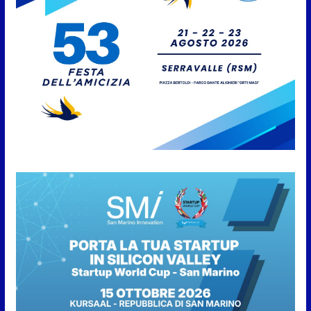
aggregate alla Prima Squadra
8 Agosto 2026
San Marino. “Cena Tramonto &
Live” una serata di
divertimento, arte, buona
cucina e solidarietà, a Faetano.
Con la firma e la regia di
Fun4all
8 Agosto 2026