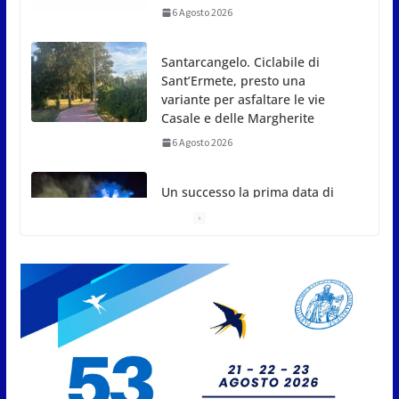
6 Agosto 2026
Santarcangelo. Ciclabile di
Sant’Ermete, presto una
variante per asfaltare le vie
Casale e delle Margherite
6 Agosto 2026
Un successo la prima data di
agosto di “Magica di Notte” a
Italia in Miniatura
6 Agosto 2026
San Marino. Isee parificato 2026
e domande esonero Tasse
Universitarie ER.GO: al via gli
appuntamenti
6 Agosto 2026