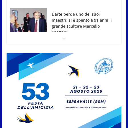
grande scultore Marcello
Sgattoni
8 Agosto 2026
A Oltremare 2.0 a Riccione in
migliaia per incontrare i
DinsiemE
8 Agosto 2026
San Marino Academy.
Femminile: quattro Primavera
aggregate alla Prima Squadra
8 Agosto 2026
San Marino. “Cena Tramonto &
Live” una serata di
divertimento, arte, buona
cucina e solidarietà, a Faetano.
Con la firma e la regia di