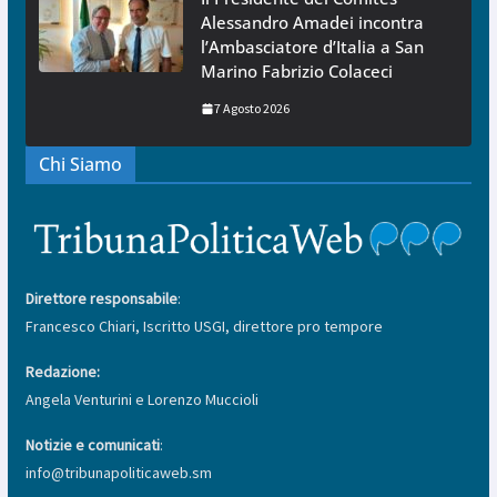
Alessandro Amadei incontra
l’Ambasciatore d’Italia a San
Marino Fabrizio Colaceci
7 Agosto 2026
Chi Siamo
Direttore responsabile
:
Francesco Chiari, Iscritto USGI, direttore pro tempore
Redazione:
Angela Venturini e Lorenzo Muccioli
Notizie e comunicati
:
info@tribunapoliticaweb.sm