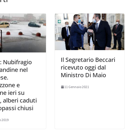
Il Segretario Beccari
 Nubifragio
ricevuto oggi dal
andine nel
Ministro Di Maio
se.
zzone e
11 Gennaio 2021
ne ieri su
, alberi caduti
opassi chiusi
o 2019