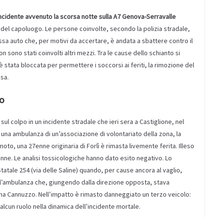
un incidente avvenuto la scorsa notte sulla A7 Genova-Serravalle
 del capoluogo. Le persone coinvolte, secondo la polizia stradale,
essa auto che, per motivi da accertare, è andata a sbattere contro il
n sono stati coinvolti altri mezzi. Tra le cause dello schianto si
a è stata bloccata per permettere i soccorsi ai feriti, la rimozione del
esa.
o
ul colpo in un incidente stradale che ieri sera a Castiglione, nel
 una ambulanza di un’associazione di volontariato della zona, la
moto, una 27enne originaria di Forlì è rimasta livemente ferita. Illeso
nne. Le analisi tossicologiche hanno dato esito negativo. Lo
tatale 254 (via delle Saline) quando, per cause ancora al vaglio,
n l’ambulanza che, giungendo dalla direzione opposta, stava
icina Cannuzzo. Nell’impatto è rimasto danneggiato un terzo veicolo:
lcun ruolo nella dinamica dell’incidente mortale.