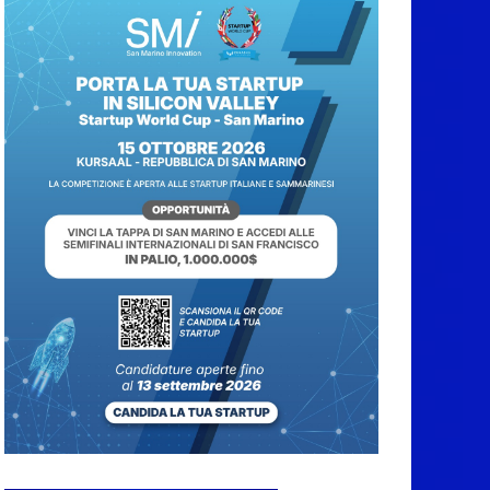
stagione venatoria. Il
calendario, gli orari e
le novità per le specie
cacciabili. Da fine
ottobre a fine gennaio,
caccia di selezione al
cinghiale
6 Agosto 2026