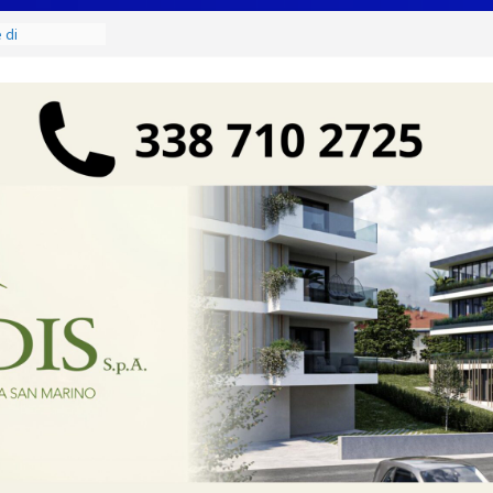
 di
ci e di mare
 riapre la
ndario, gli
ecie cacciabili.
naio, caccia di
abicce Mare,
ficata
nte in gara3
r la semifinale
io. Lotta ai
 giorno di