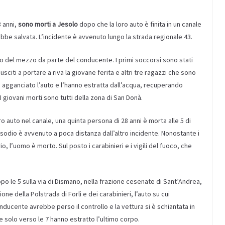
3 anni,
sono morti a Jesolo
dopo che la loro auto è finita in un canale
ebbe salvata. L’incidente è avvenuto lungo la strada regionale 43.
llo del mezzo da parte del conducente. I primi soccorsi sono stati
usciti a portare a riva la giovane ferita e altri tre ragazzi che sono
no agganciato l’auto e l’hanno estratta dall’acqua, recuperando
I giovani morti sono tutti della zona di San Donà.
ro auto nel canale, una quinta persona di 28 anni è morta alle 5 di
isodio è avvenuto a poca distanza dall’altro incidente. Nonostante i
o, l’uomo è morto. Sul posto i carabinieri e i vigili del fuoco, che
o le 5 sulla via di Dismano, nella frazione cesenate di Sant’Andrea,
e della Polstrada di Forlì e dei carabinieri, l’auto su cui
ducente avrebbe perso il controllo e la vettura si è schiantata in
he solo verso le 7 hanno estratto l’ultimo corpo.