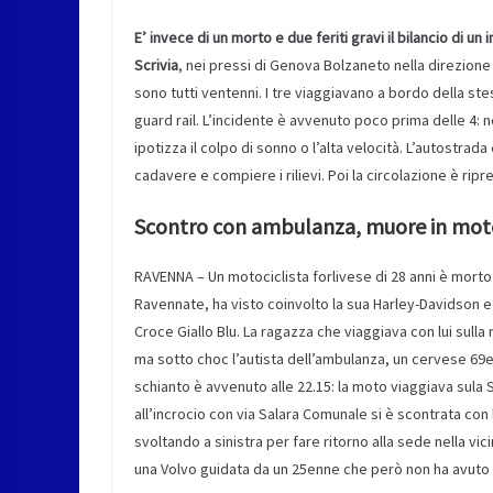
E’ invece di un morto e due feriti gravi il bilancio di 
Scrivia
, nei pressi di Genova Bolzaneto nella direzione
sono tutti ventenni. I tre viaggiavano a bordo della st
guard rail. L’incidente è avvenuto poco prima delle 4: no
ipotizza il colpo di sonno o l’alta velocità. L’autostrad
cadavere e compiere i rilievi. Poi la circolazione è ripr
Scontro con ambulanza, muore in mot
RAVENNA – Un motociclista forlivese di 28 anni è morto s
Ravennate, ha visto coinvolto la sua Harley-Davidson e
Croce Giallo Blu. La ragazza che viaggiava con lui sulla 
ma sotto choc l’autista dell’ambulanza, un cervese 69e
schianto è avvenuto alle 22.15: la moto viaggiava sula S
all’incrocio con via Salara Comunale si è scontrata co
svoltando a sinistra per fare ritorno alla sede nella v
una Volvo guidata da un 25enne che però non ha avuto a