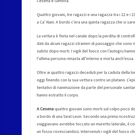
Cesena e Genova.
Quattro giovani, tre ragazzi e una ragazza tra i 22 e i 2
a Ca’ Nani. A bordo c’era una quinta ragazza che si sar
La vettura è finita nel canale dopo la perdita di contro
dati da alcuni ragazzi stranieri di passaggio che sono ri
subito dopo morti. I vigili del fuoco con l’autogru han
l’ultima persona rimasta all’interno e morta anch’essa. 
Oltre ai quattro ragazzi deceduti per la caduta della lo
oggi finendo con la sua vettura contro un platano. L’ep
tentativi di rianimazione da parte del personale sanitari
hanno estratto il corpo.
A Cesena
quattro giovani sono morti sul colpo poco dop
a bordo di una Seat Leon. Secondo una prima ricostruzion
viaggiavano avrebbe toccato un muretto laterale, il con
un fosso rovesciandosi. Intervenuti i vigili del fuoco c