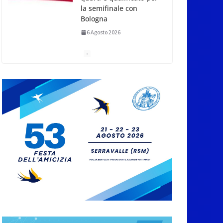
la semifinale con
Bologna
6 Agosto 2026
News da Rimini e
Circondario. Lotta ai
bazar | Dati contestati
| Il giorno di Leone
6 Agosto 2026
Pesca sportiva, tre
prove di campionato
tra acque dolci e di
mare
5 Agosto 2026
San Marino. Il 2
settembre riapre la