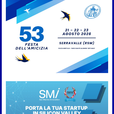
San Marino Academy.
Femminile: quattro Primavera
aggregate alla Prima Squadra
8 Agosto 2026
San Marino. “Cena Tramonto &
Live” una serata di
divertimento, arte, buona
cucina e solidarietà, a Faetano.
Con la firma e la regia di
Fun4all
8 Agosto 2026