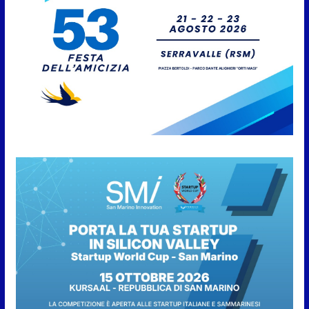
allo studio contro il Cervia.
Sessione di allenamento al
Parco dei Pini
10 Agosto 2026
San Marino. Il Comitato Civico
Torraccia: “L’aeroporto che non
c’è (ma il cartello sì)”
10 Agosto 2026