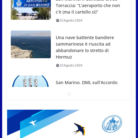
Una nave battente bandiere
sammarinese è riuscita ad
abbandonare lo stretto di
Hormuz
10 Agosto 2026
San Marino. DML sull’Accordo
UE: finalmente si parte con
l’informazione, ora ci
aspettiamo la sostanza
10 Agosto 2026
San Marino. Decoro come bene pubblico. Al via i
controlli per ripristinare immobili degradati. Ci
sono le leggi e ci sono i soldi per gli incentivi ai
privati
10 Agosto 2026
Juvenes Dogana, tre formazioni