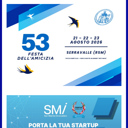
approvato
6 Agosto 2026
Protezione Civile San Marino.
Incendi boschivi: attivazione
della fase preliminare di
preallarme, dal 3 al 9 agosto
6 Agosto 2026
“San Marino Antiqua –
Leggende e storie del Titano”:
l’inequivocabile successo di
pubblico e di partecipazione
6 Agosto 2026