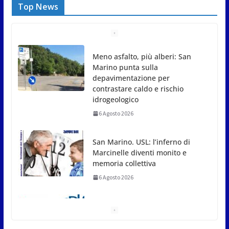
Top News
Meno asfalto, più alberi: San
Marino punta sulla
depavimentazione per
contrastare caldo e rischio
idrogeologico
6 Agosto 2026
San Marino. USL: l’inferno di
Marcinelle diventi monito e
memoria collettiva
6 Agosto 2026
San Marino. Sindacati: PdL
famiglia, alla prima sessione
consiliare utile deve essere