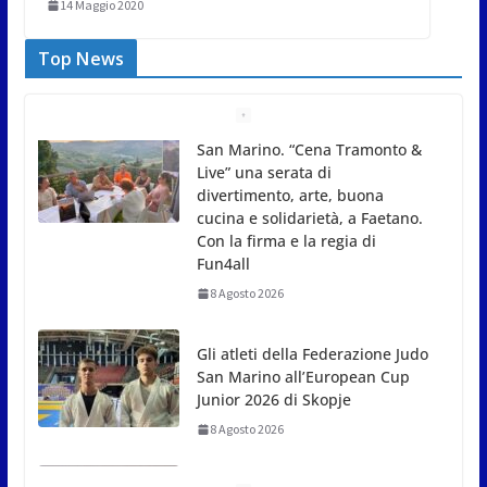
14 Maggio 2020
Top News
Gli atleti della Federazione Judo
San Marino all’European Cup
Junior 2026 di Skopje
8 Agosto 2026
L’arte perde uno dei suoi
maestri: si è spento a 91 anni il
grande scultore Marcello
Sgattoni
8 Agosto 2026
A Oltremare 2.0 a Riccione in migliaia per
incontrare i DinsiemE