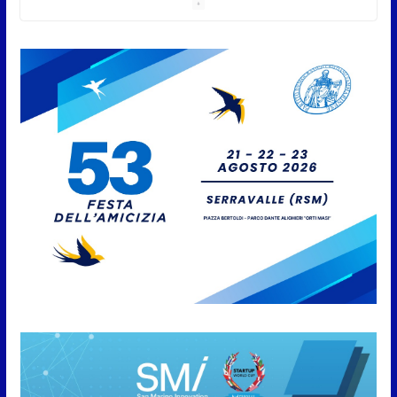
8 Agosto 2026
San Marino Academy.
Femminile: quattro Primavera
aggregate alla Prima Squadra
8 Agosto 2026
San Marino. “Cena Tramonto &
Live” una serata di
divertimento, arte, buona
cucina e solidarietà, a Faetano.
Con la firma e la regia di
Fun4all
8 Agosto 2026