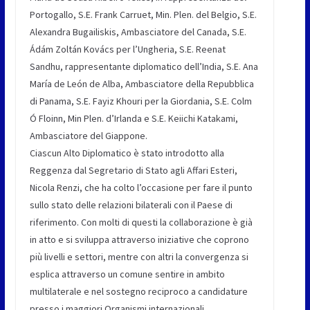
Portogallo, S.E. Frank Carruet, Min. Plen. del Belgio, S.E.
Alexandra Bugailiskis, Ambasciatore del Canada, S.E.
Ádám Zoltán Kovács per l’Ungheria, S.E. Reenat
Sandhu, rappresentante diplomatico dell’India, S.E. Ana
María de León de Alba, Ambasciatore della Repubblica
di Panama, S.E. Fayiz Khouri per la Giordania, S.E. Colm
Ó Floinn, Min Plen. d’Irlanda e S.E. Keiichi Katakami,
Ambasciatore del Giappone.
Ciascun Alto Diplomatico è stato introdotto alla
Reggenza dal Segretario di Stato agli Affari Esteri,
Nicola Renzi, che ha colto l’occasione per fare il punto
sullo stato delle relazioni bilaterali con il Paese di
riferimento. Con molti di questi la collaborazione è già
in atto e si sviluppa attraverso iniziative che coprono
più livelli e settori, mentre con altri la convergenza si
esplica attraverso un comune sentire in ambito
multilaterale e nel sostegno reciproco a candidature
presso i maggiori Organismi internazionali.