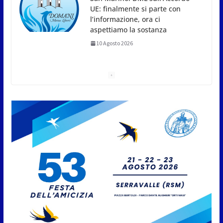
UE: finalmente si parte con
l’informazione, ora ci
aspettiamo la sostanza
10 Agosto 2026
San Marino. Decoro come bene
pubblico. Al via i controlli per
ripristinare immobili degradati.
Ci sono le leggi e ci sono i soldi
per gli incentivi ai privati
10 Agosto 2026
Juvenes Dogana, tre formazioni
allo studio contro il Cervia.
Sessione di allenamento al
Parco dei Pini
10 Agosto 2026